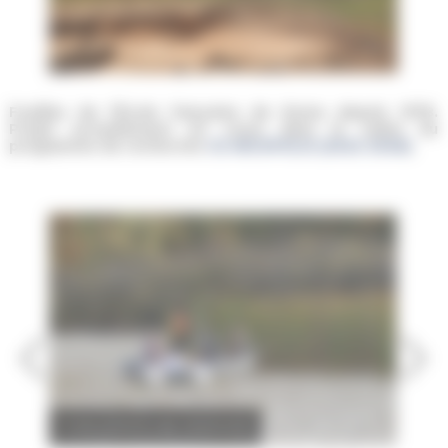
Fouilles de l'École française de Rome depuis 1978.
Projet actuellement en cours dans le cadre du
programme de recherche
CG-NICOPOLIS (2022-2026)
.
Prélèvements de sédiments