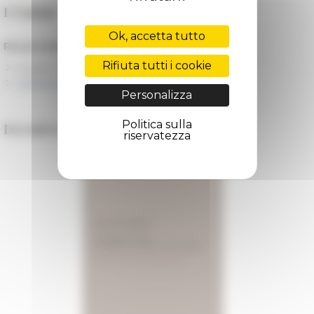
L'équipe
Ok, accetta tutto
Responsables :
Rifiuta tutti i cookie
Vujadin Ivanišević
Catherine Vanderheyde
Personalizza
Politica sulla
Dernière parution
riservatezza