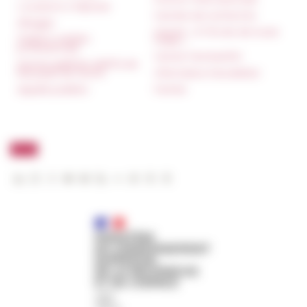
Locazioni e Riprese
Carnets de recherche
Alloggio
Carnet « À l’École de toute
Parità in ambito
l’Italie »
professionale
Carnet Farnèse150
Norme grafiche dell’École
française de Rome
Informativa Newsletter
Appalti pubblici
FarNet