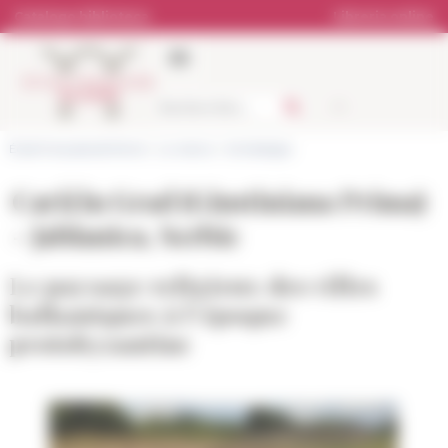
Pannello di gestione dei cookies
Catalogo biblioteca
Libreria online
École française de Rome
>
La ricerca
>
Archeologia
Caričin Grad (Giustiniana Prima)
- Jablanica, Serbie
Le paysage religieux des villes
balkaniques à l’époque
protobyzantine