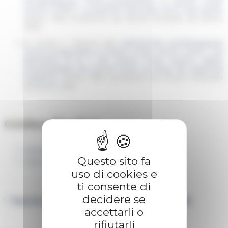
archéologiques franco-yougoslaves à Caričin Grad.
Caričin Grad II. Le quartier sud-ouest de la ville haute
,
Rome, 1990 (
Collection de l’École française de Rome
,
75/2).
N. Duval, V. Popovic (dir.),
Recherches archéologiques
franco-yougoslaves à Caričin Grad. Caričin Grad I. Les
basiliques B et J de Caričin Grad. Quatre objets
remarquables de Caričin Grad. Le trésor de Hajducka
Vodenica
, Rome, 1984 (
Collection de l’École française
de Rome
, 75/1).
Géolocalisation
Géolocalisation
Questo sito fa
Notice d'autorité
uso di cookies e
ti consente di
decidere se
>
Tous les sites en cours de fouilles par l'EFR
accettarli o
rifiutarli