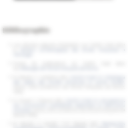
Bibliographie
Les derniers rapports d'opération sur Caričin Grad dans
le
Bulletin archéologique des Écoles françaises à
l'étranger
.
Toutes les publications sur Caričin Grad dans
les
Mélanges de l'École française de Rome
.
B. Bavant, V. Ivaniševic (dir.),
Caričin Grad. IV, Catalogue
des objets des fouilles anciennes et autres études
,
Rome, 2019 (
Collection de l’École française de Rome
,
75/4).
N. Duval, V. Popovic (dir.),
Caričin Grad. III, L’acropole et
ses monuments (cathédrale, baptistère et bâtiments
annexes)
, Rome, 2010 (
Collection de l’École française de
Rome
, 75/3).
B. Bavant, V. Kondic, J.-M. Spieser (dir.),
Recherches