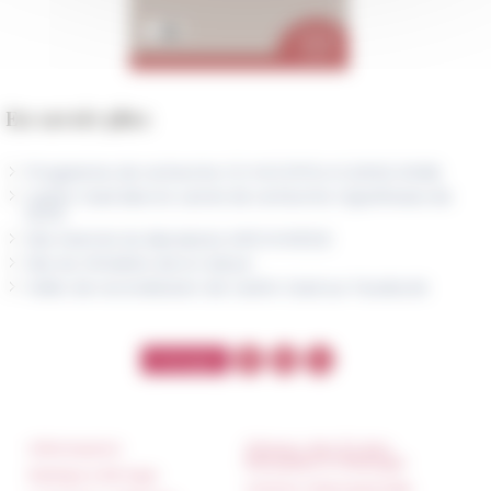
En savoir plus
Programme de recherche CG-NICOPOLIS (2022-2026)
Caričin Grad dans le carnet de recherche Hypotheses de
l'EFR
Site internet du laboratoire ARCHIMÈDE
Site du Ministère de la Culture
Vidéo de reconstitution de Caričin Grad sur Facebook
Informazioni
Réseau des Écoles
françaises à l’étranger
Stampa e kit logo
Unione Internazionale