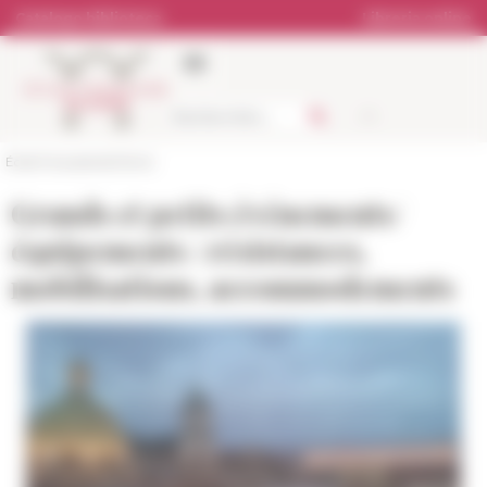
Pannello di gestione dei cookies
Catalogo biblioteca
Libreria online
École française de Rome
Grands et petits événements/
équipements : résistances,
mobilisations, accommodements