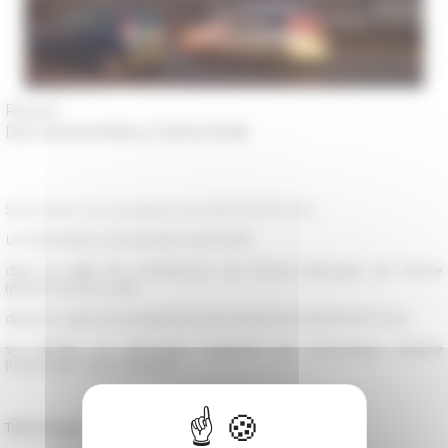
Rome
Dal 04/04/2018 al 05/04/2018
Séminaire du programme MÉTROPOLES
Le mercredi 4 et le jeudi 5 avril 2018
dans la salle de conférence de l'École française de Rome
(piazza Navona, 62)
dans le cadre du programme de recherche MÉTROPOLES
se tiendra un séminaire organisé par Dominique Rivière
(Université Paris-Diderot)
Télécharger le programme du séminaire