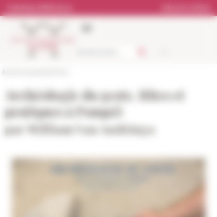
Pannello di gestione dei cookies
Catalogo biblioteca
Libreria online
École française de Rome
Archéologie du geste. Rites et
pratiques à Pompéi
par William Van Andringa