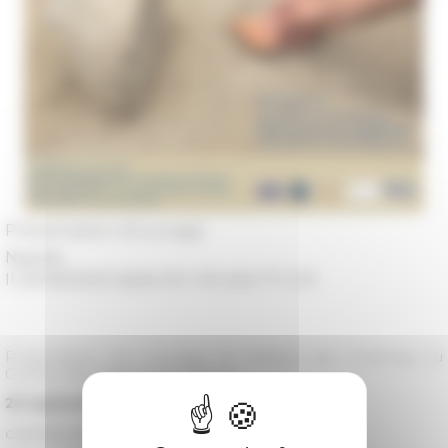
Présentation d’ouvrage
Naples
Il 20/09/2022 dalle 16 h 00 alle 17 h 30
Présentation de l'ouvrage de William Van Andringa au
Centre Jean Bérard de Naples
20 septembre 2022
, Naples
CENTRE JEAN BÉRARD