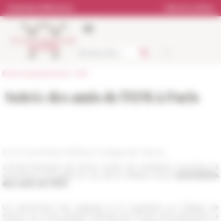
Pannello di gestione dei cookies
Catalogo biblioteca
Libreria online
École française de Rome
>
EFR
Soirée des amis de l'EFR à Paris
Le 21 novembre 2018 au Collège de France
L'École française de Rome réunit ses membres, boursiers et
chercheurs accueillis en vue de la création d’une
association
des amis de l’EFR
.
Un événement est organisé le 21 novembre au Collège de
France au cours duquel l’histoire de l’École sera parcourue à