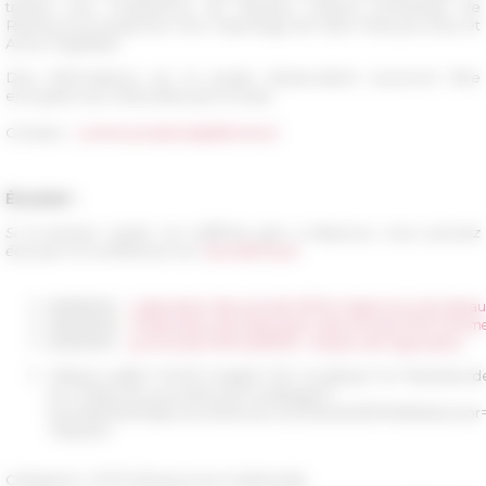
travers une conférence de Jérémie Dubois (Université de
Reims) et la projection d’un reportage de Jean-François Dars et
Anne Papillault.
Des informations sur le projet d'association pourront être
envoyées aux intéressés par la suite.
Contact :
communication(at)efrome.it
Écouter :
Si le lecteur audio ne s'affiche pas ci-dessous, vous pouvez
écouter la conférence sur
SoundCloud.
06/18/2019
L'association des amis de l'EFR en ligne et sur les résea
06/05/2019
Présentation de l'Association des Amis de l'EFR à Rom
01/30/2019
Les Amis de l'EFR (AMEFR) : création de l'association
<iframe width="100%" height="20" scrolling="no" framebord
src="https://w.soundcloud.com/player/?
url=https%3A//api.soundcloud.com/tracks/567195984&colo
</iframe>
Categorie
L'EFR Ressources multimedia