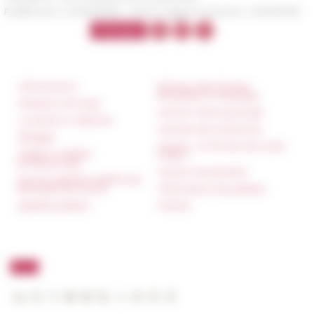
Pubblicato il 23/10/2018 -
Ultimo aggiornamento il
29/11/2019
Informazioni
Réseau des Écoles
françaises à l’étranger
Stampa e kit logo
Unione Internazionale
Locazioni e Riprese
Carnets de recherche
Alloggio
Carnet « À l’École de toute
Parità in ambito
l’Italie »
professionale
Carnet Farnèse150
Norme grafiche dell’École
française de Rome
Informativa Newsletter
Appalti pubblici
FarNet