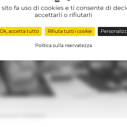
sito fa uso di cookies e ti consente di dec
accettarli o rifiutarli
Ok, accetta tutto
Rifiuta tutti i cookie
Personalizz
Politica sulla riservatezza
rnamento il
20/05/2025