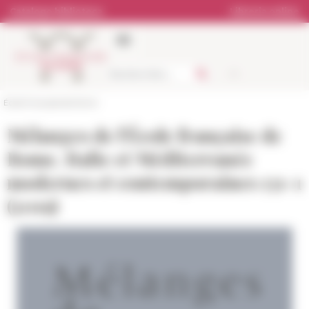
Pannello di gestione dei cookies
Catalogo biblioteca
Libreria online
École française de Rome
Mélanges de l'École française de
Rome. Italie et Méditerranée
modernes et contemporaines 131-1
(2019)