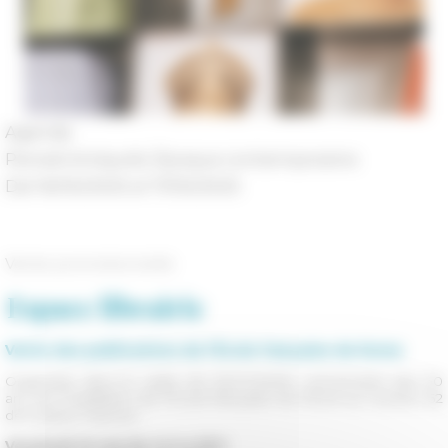
Agenda
Periodi
Antiquité, Époque contemporaine
Dal 16/05/2025 al 17/05/2025
Vente promotionnelle
Espace librairie
Vente des publications de l’École française de Rome
Organisée dans le cadre de NAVONA50, anniversaire des 50
ans de l’installation de l'École française de Rome au numéro 62
de la place Navone .
Vendredi 16 mai de 14 h à 18 h