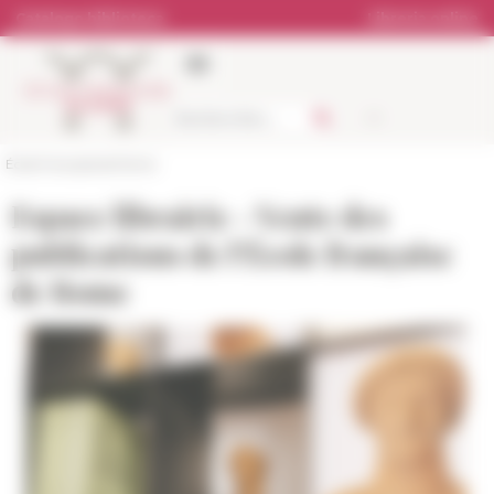
Pannello di gestione dei cookies
Catalogo biblioteca
Libreria online
École française de Rome
Espace librairie - Vente des
publications de l’École française
de Rome