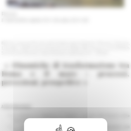
Roma
Il 19/11/2014 dalle 15 h 30 alle 23 h 00
8ème rencontre du séminaire permanent "Roma, Tevere,
Litorale. 3000 anni di storia, le sfide del futuro" à la British
School at Rome | Via Antonio Gramsci, 61 - 15h30
« Dinamiche di trasformazione tra
Roma e il mare : processi,
percezioni, prospettive »
Interviennent:
D. Rivière, A. Delpirou, C. Perrin : La foce del Tevere nella
metropolizzazione del territorio romano
K. Lelo : Metropolizzazione e dinamiche localizzative del