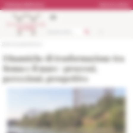
Pannello di gestione dei cookies
Catalogo biblioteca
Libreria online
École française de Rome
Dinamiche di trasformazione tra
Roma e il mare : processi,
percezioni, prospettive