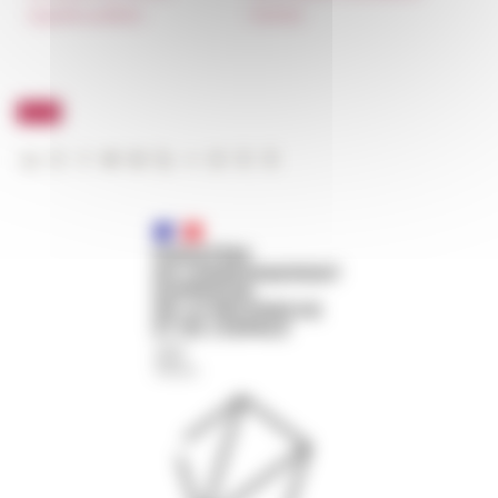
Appalti pubblici
FarNet