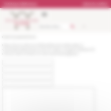
Pannello di gestione dei cookies
Catalogo biblioteca
Libreria online
École française de Rome
https://www.efrome.it/it/pubblicazioni/attualita-e-
eventi/attualita/ressources-en-ligne-megara-hyblaea-61-
notices-des-tombes-et-donnees-biologiques