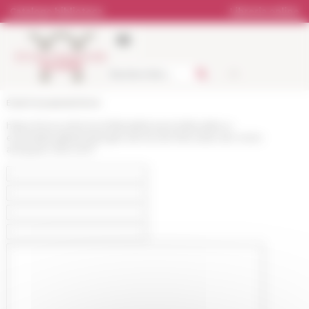
Pannello di gestione dei cookies
Catalogo biblioteca
Libreria online
École française de Rome
https://www.efrome.it/it/pubblicazioni/attualita-e-
eventi/attualita/melanges-de-lecole-francaise-de-rome-
antiquite-1292-2017