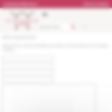
Pannello di gestione dei cookies
Catalogo biblioteca
Libreria online
École française de Rome
https://www.efrome.it/it/personale/ex-membri/personne/virgile-
cirefice