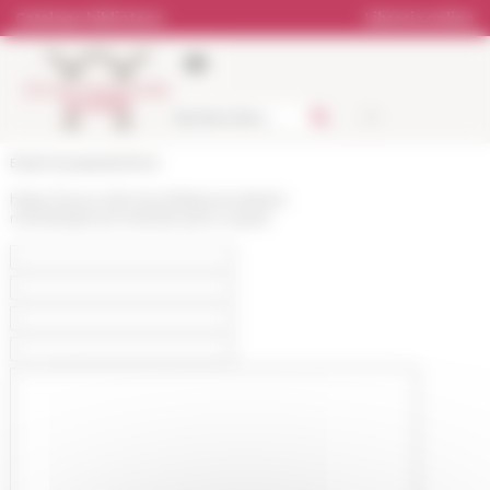
Pannello di gestione dei cookies
Catalogo biblioteca
Libreria online
École française de Rome
https://www.efrome.it/it/personale/ex-
membri/personne/edouard-coquet