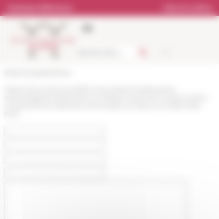
Pannello di gestione dei cookies
Catalogo biblioteca
Libreria online
École française de Rome
https://www.efrome.it/it/la-ricerca/seminari/prossimi-
seminari/gares-batiments-et-infrastructures-ferroviaires-entre-
modernites-et-identites-territoriales-en-france-et-ltalie-1918-
1945