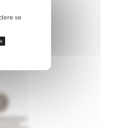
idere se
a