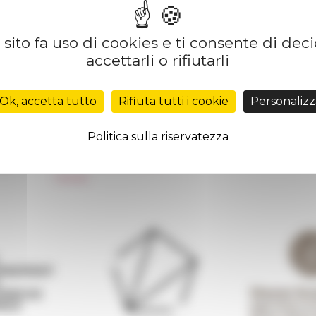
sito fa uso di cookies e ti consente di dec
accettarli o rifiutarli
Réseau des Écoles françaises à l’étranger
Unione Internazionale
Ok, accetta tutto
Rifiuta tutti i cookie
Personalizz
Carnets de recherche
Carnet « À l’École de toute l’Italie »
Politica sulla riservatezza
Carnet Farnèse150
 de
Informativa Newsletter
FarNet