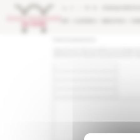
Pannello di gestione dei cookies
Catalogo bibliote
EFR
LA RICERCA
BIBLIOTECA
PUB
École française de Rome
https://www.efrome.it/it/la-ricerca/agen
decloisonner-letude-du-phenomene-mis