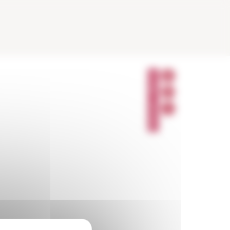
P
A
R
T
A
G
E
R