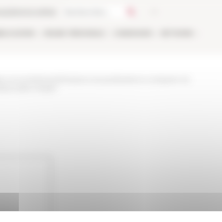
ca
Libreria online
BLICAZIONI
ONLINE
PERSONALE
CANDIDARSI
NETWORK
da-e-incontri/eventi/missions-et-predications-comparer-et-
sionnaire-moyen