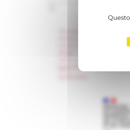
Questo 
Informazioni
Stampa e kit logo
Locazioni e Riprese
Alloggio
Parità in ambito professionale
Norme grafiche dell’École française
Rome
Appalti pubblici