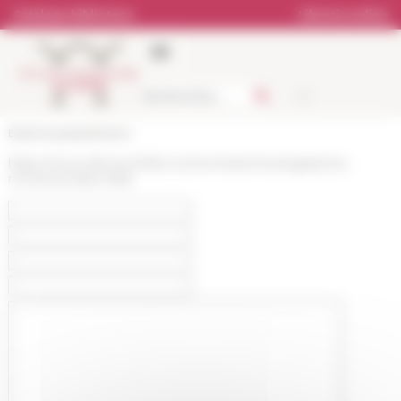
Pannello di gestione dei cookies
Catalogo biblioteca
Libreria online
École française de Rome
https://www.efrome.it/it/la-recherche/archeologie/porta-
nocera-pompei-italie