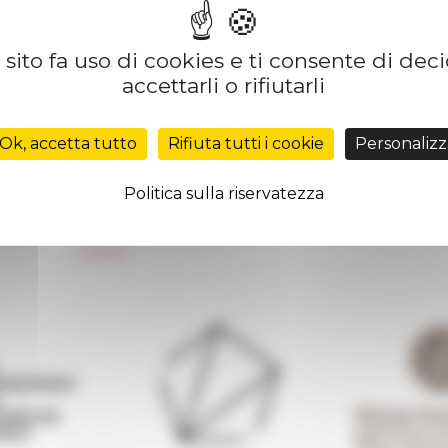
sito fa uso di cookies e ti consente di dec
accettarli o rifiutarli
Réseau des Écoles françaises à l’étranger
Unione Internazionale
Ok, accetta tutto
Rifiuta tutti i cookie
Personalizz
Carnets de recherche
Carnet « À l’École de toute l’Italie »
Politica sulla riservatezza
Carnet Farnèse150
 de
Informativa Newsletter
FarNet