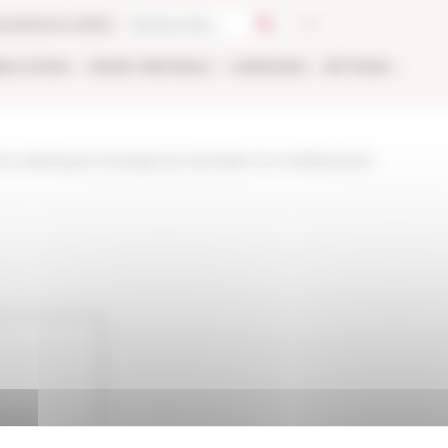
ca
Libreria online
BLICAZIONI
ONLINE
PERSONALE
CANDIDARSI
NETWORK
utions-islamiques-emergences-de-lislam-en-mediterranee-