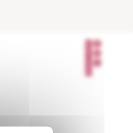
P
A
R
T
A
G
E
R