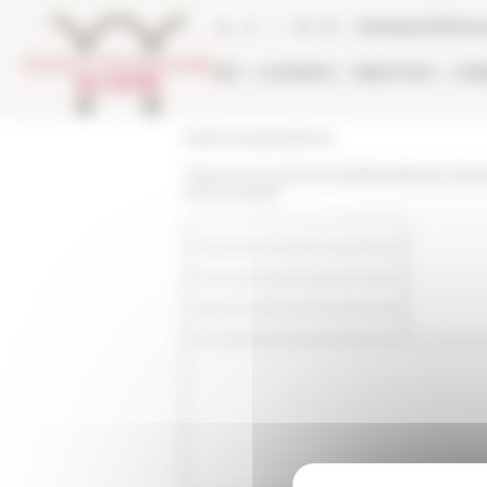
Pannello di gestione dei cookies
Catalogo bibliote
EFR
LA RICERCA
BIBLIOTECA
PUB
École française de Rome
https://www.efrome.it/it/attualita/revol
viie-xe-siecle