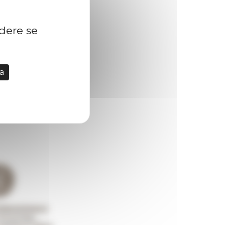
idere se
a