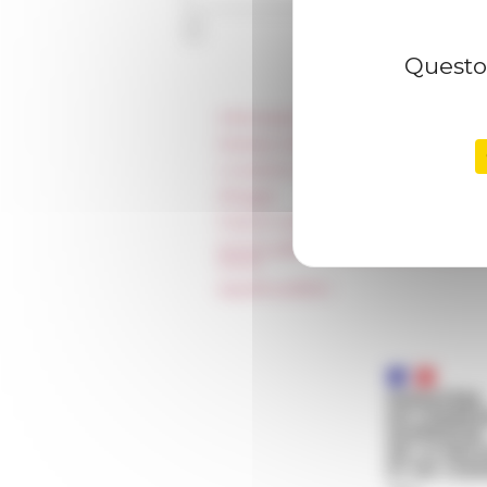
Questo 
Informazioni
Stampa e kit logo
Locazioni e Riprese
Alloggio
Parità in ambito professionale
Norme grafiche dell’École française
Rome
Appalti pubblici