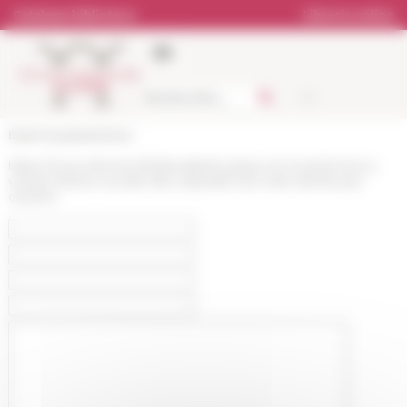
Pannello di gestione dei cookies
Catalogo biblioteca
Libreria online
École française de Rome
https://www.efrome.it/it/attualita/musique-et-musiciennes-a-
venise-histoire-sociale-des-ospedali-xvie-xviiie-siecles-par-
caroline