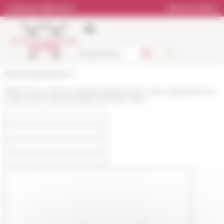
Pannello di gestione dei cookies
Catalogo biblioteca
Libreria online
École française de Rome
https://www.efrome.it/it/attualita/entretien-avec-giulia-puma-a-
propos-des-nativites-italiennes-1250-1450