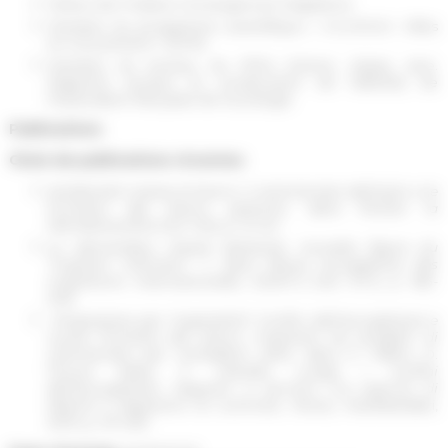
Fellow
de l’Institut Convergences Migrations
Membre du programme scientifique « VILMOUV. Villes
en mouvement » (EFR)
Membre du bureau du RT24 (Genre, classe, race.
Rapports sociaux et construction de l’altérité) de
l’Association française de Sociologie
Publications
Choix de publications récentes
Solidarietà messe al lavoro: il volontariato dell’asilo e le
frontiere del lavoro gratuito
, dans
Rivista la
Meridiana
,2022 (Vol. 102), p. 21-40.
Le demandeur d’asile bénévole, nouvelle figure du
“migrant méritant” ?
, dans
Revue européenne des
migrations internationales
, 2021/1-2 (Vol. 37-1), p. 185-
206.
Ringraziare per l’ospitalità? Confini dell’accoglienza e
nuove frontiere del lavoro migrante nei progetti di
volontariato per richiedenti asilo
, dans G. Fabini, O.
Firouzi Tabar, F. Vianello,
Lungo i confini
dell'accoglienza. Migranti e territori tra esercizi di
libertà e dispositivi di controllo
, Roma, Manifestolibri,
2019, p. 211-235.