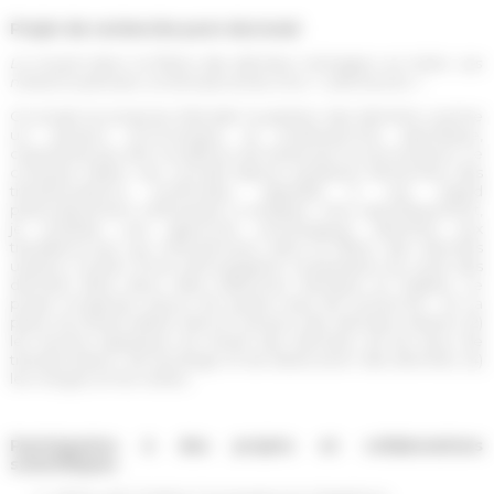
Projet de recherche post-doctoral
Le travail dans la filière des déchets ménagers en Italie. Les
métamorphoses contemporaines d’un « sale boulot »
Ce projet se propose d’étudier la gestion des déchets comme
un secteur économique et professionnel spécifique,
caractérisé par des conditions de travail qui lui sont propres. Le
contexte italien, qui connaît depuis quelques décennies des
transformations profondes, apparaît à cet égard
particulièrement intéressant à analyser. Plus spécifiquement,
je mobilise une approche sociologique, attentive aux
travailleurs-ses qui interviennent dans la filière des déchets
urbains, à partir d’une ethnographie comparative du cycle des
déchets dans deux villes italiennes, Bologne et Naples. Le
projet s’organise autour de quatre axes de recherche : (1) La
place du travail salarié dans le secteur des déchets urbains; (2)
les formes atypiques du travail des déchets; (3) les lieux de
transformation, de stockage et de destruction des déchets; (4)
les marges et les restes.
Participation à des projets et collaborations
scientifiques