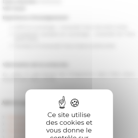
Date d'arrivée
01/09/2023
Voir Aussi
Expérience d’enseignement
ATER en sociologie – Université Paris Cité (2021-2023)
Enseignant vacataire en sociologie – Université de Paris
(2019-2021)
Moniteur à l’Université Paris-Diderot (2016-2019)
Valorisation de la recherche
En Italie, le sale boulot de l’intégration
, dans
Plein droit
,
2020/3 (Vol. 126), p. 32-35.
Autres personnels
Ce site utilise
Direction scientifique
des cookies et
Les services
vous donne le
Membres et personnel scientifique
contrôle sur
Chercheurs accueillis