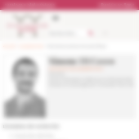
Panneau de gestion des cookies
Catalogue bibliothèque
Librairie en ligne
Accueil
>
Les personnes
> Membres et personnel scientifique
Simone Di Cecco
simone.di-cecco(at)efrome.it
Membre
Section Époques moderne et contemporaine
Docteur en sociologie de l’Université Paris Cité
Domaines de recherche
travail des déchets