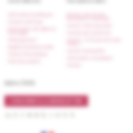
Accès directs
Nos autres sites
Informations pratiques
Réseau des Écoles
françaises à l’étranger
Presse et kit logo
Unione Internazionale
Réservation de salles et
tournages
Carnets de recherche
Hébergement
Carnet « À l’École de toute
l’Italie »
Égalité professionnelle
Carnet Farnèse150
Charte informatique
Information newsletter
Marchés publics
FarNet
Suivre l’EFR
S'INSCRIRE À LA NEWSLETTER