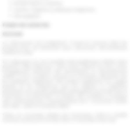
transformations urbaines
racisme, migrations, politiques migratoires
ethnographie
Projets de recherche
Doctorat
Le ‘sale boulot’ de l’intégration. Travail et racisme dans les
programmes de bénévolat pour personnes demandeuses
d’asile en Italie
En s’appuyant sur une enquête ethnographique réalisée dans
plusieurs villes italiennes, cette thèse explore les liens entre
l’engagement bénévole des demandeurs et demandeuses
d’asile et leur condition précaire et minoritaire, fabriquée par
les politiques migratoires. Elle analyse également les usages
pluriels et les résistances que les migrants et migrantes
participant aux activités gratuites développent pour faire face à
l’injonction au bénévolat. Ce faisant, elle contribue à l’analyse
des métamorphoses contemporaines de l’« économie morale
de l’asile » dans le contexte italien.
Thèse en sociologie dirigée par Dominique Vidal et Camille
Schmoll, soutenue le 16 mars 2021 à l’Université Paris Cité.