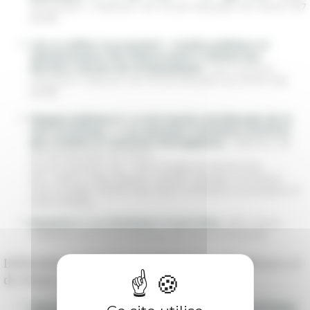
Schoevaert, Collection de l’École française de Rome 537
(2018)
Lier et délier la propriété : tutelle publique et
administration des fidéicommis à Venise aux
derniers siècles de la République
, Jean-François
Chauvard, Collection de l'École française de Rome 528
(2018)
Mégara Hyblaea 6. La nécropole méridionale de la
cité archaïque. 1. Les données funéraires (notices
des tombes et données biologiques)
, Collection de
l’École française de Rome
Sous la direction de : Henri Duday et Michel Gras
Par : Reine-Marie Bérard, Mireille Cébeillac Gervasoni,
Henri Duday, Michel Gras, Jean-Christophe Sourisseau et
Henri Tréziny
Musarna 4. La céramique à paroi fine
,
Julie Leone,
Collection de l'École française de Rome 576 (2021)
Bibliothèque des Écoles françaises d’Athènes et
de Rome (BEFAR)
Jouer pour la cité : une histoire sociale et politique