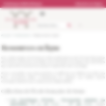
Panneau de gestion des cookies
Catalogue bibliothèque
Librairie en ligne
Accueil
>
Publications
> Ressources en ligne
Ressources en ligne
Sur cette page, les lecteurs des publications de l’École française
de Rome pourront accéder aux annexes et bases de données
qui viennent enrichir la version imprimée de l’ouvrage.
Pour consulter ces documents, il suffit de se référer au titre du
livre concerné (liste ci-dessous) et cliquer sur le/les lien/s
correspondant/s aux ressources disponibles.
Collection de l'École française de Rome
Les boutiques d’Ostie : l’économie urbaine au
er
e
quotidien, I
s. av. J.-C. - V
ap. J.-C
.
, Julien