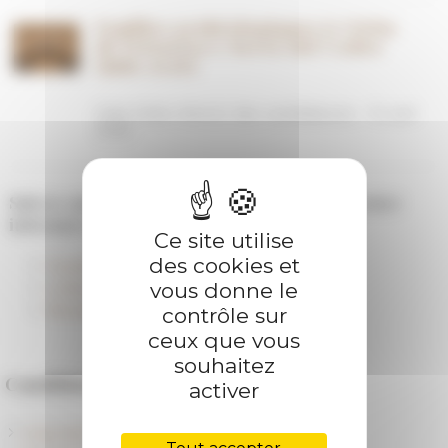
Fouilles archéologiques à Civita
di Tricarico e Serra del Cedro
(juin 2026)
Date limite d'envoi des candidatures : 15 avril
2026
S
uivez-nous sur les réseaux sociaux pour rester
informés en temps réels :
Ce site utilise
des cookies et
Facebook
vous donne le
Linkedin
Bluesky
contrôle sur
ceux que vous
souhaitez
Candidater
activer
Dispositifs d'accueil de chercheurs