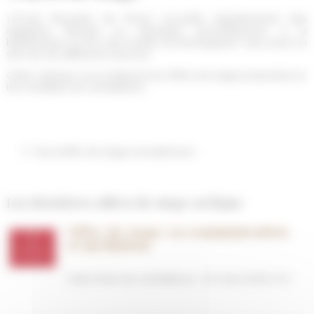
L'École française de Rome accueille régulièrement des
stagiaires français ou étrangers principalement à la
bibliothèque et lors des fouilles archéologiques mais aussi au
sein de ses différents services.
Cette rubrique vous indiquera les offres de stage proposées et
les modalités de candidature.
Pas d'offre de stage actuellement
Les dernières offres de stage en ligne
Offre de stage en communication
et médiation
Date limite de candidature : 20 mars 2026, 12 h