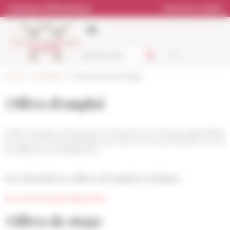
Panneau de gestion des cookies
Catalogue bibliothèque
Librairie en ligne
Accueil
>
Candidater
> Autres emplois et stages
Offres d'emploi
Cette rubrique est destinée à recenser les emplois disponibles
au sein de l'École française de Rome et à vous informer sur les
modalités de candidatures.
Les dernières offres d'emploi en ligne
Aucune actualité disponible.
Offres de stage