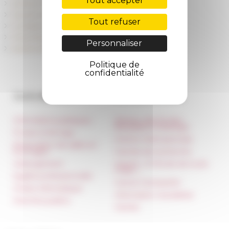
Tout accepter
Devenir membre
Devenir boursier
Tout refuser
Contrats doctoraux
Chercheurs résidents
Personnaliser
Autres emplois et stages
Politique de
confidentialité
Accès directs
Nos autres sites
Informations pratiques
Réseau des Écoles
françaises à l’étranger
Presse et kit logo
Unione Internazionale
Réservation de salles et
tournages
Carnets de recherche
Hébergement
Carnet « À l’École de toute
l’Italie »
Égalité professionnelle
Carnet Farnèse150
Charte informatique
Information newsletter
Marchés publics
FarNet