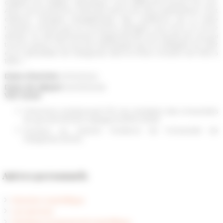
d'appel de l'Église catholique, sous différents points de vue.
Ainsi, ma recherche s’articule autour de deux paramètres. Tout
d'abord, l'analyse biographique des auditeurs de la Rote
romaine choisis par la Couronne d'Aragon aux XVIe et XVIIe
siècles. Et, deuxièmement, d'approfondir une étude de cas qui
tourne autour d'un procès développé par la collégiale du Pilar
et la cathédrale de Saragosse dans la Rote romaine de 1535 à
1676. »
Date d'arrivée
01/10/2024
Date de départ
30/09/2026
Voir Aussi
Chercheur prédoctoral FPU du ministère des Universités
du gouvernement espagnol (2019-2023)
Docteur en Histoire Moderne de l'Université de
Saragosse (2024)
Autres personnels
Direction scientifique
Les services
Membres et personnel scientifique