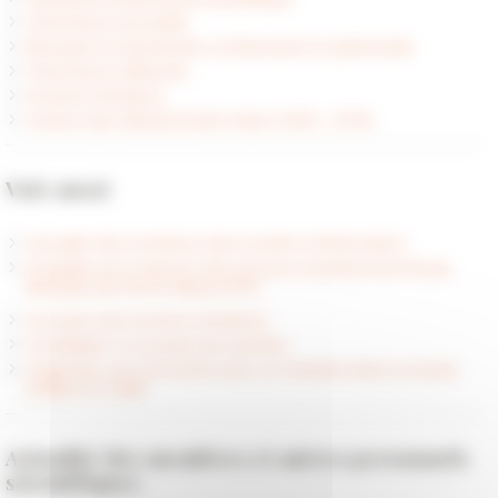
Chercheurs accueillis
Boursiers et doctorants contractuels en partenariat
Chercheurs référents
Anciens membres
Centre Jean Bérard (Unité mixte CNRS - EFR)
Voir aussi
Actualité des membres dans la lettre d'information
Enquête sur le devenir des anciens membres de l'École
française de Rome depuis 1974
Annuaire des anciens membres
Candidater à un poste de membre
Organiser une rencontre avec un membre dans un lycée
Esabac en Italie
Actualité des membres et autres personnels
scientifiques