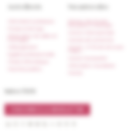
Accès directs
Nos autres sites
Informations pratiques
Réseau des Écoles
françaises à l’étranger
Presse et kit logo
Unione Internazionale
Réservation de salles et
tournages
Carnets de recherche
Hébergement
Carnet « À l’École de toute
l’Italie »
Égalité professionnelle
Carnet Farnèse150
Charte informatique
Information newsletter
Marchés publics
FarNet
Suivre l’EFR
S'INSCRIRE À LA NEWSLETTER