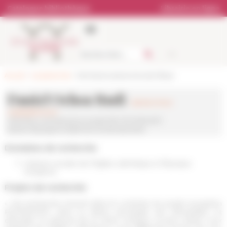
Panneau de gestion des cookies
Catalogue bibliothèque
Librairie en ligne
Accueil
>
Les personnes
> Membres et personnel scientifique
Daniel Ochoa Rudi
daniel.ochoa-
rudi(at)efrome.it
Chercheur contractuel sur projet ERC ROTAROM17
Section Époques moderne et contemporaine
Domaines de recherche
Histoire sociale de l'Église catholique à l'Époque
Moderne
Projets de recherche
« Ma recherche s'inscrit dans le contexte du projet européen
ROTAROM17, dont la tâche principale est d'enquêter et
d'étudier le tribunal de la Rote romaine, la plus haute cour