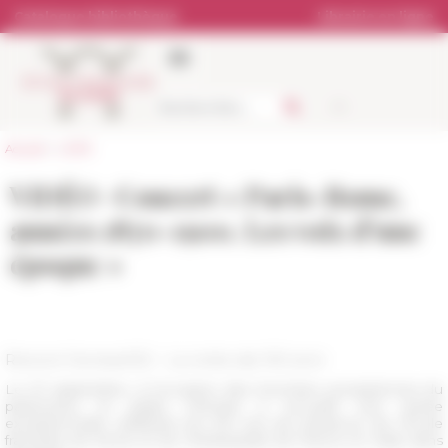
Panneau de gestion des cookies
Catalogue bibliothèque
Librairie en ligne
Accueil
>
L'EFR
VIDÉO · Concert « Paris-Rome,
années 1870-1900. Les voix d’une
époque »
Revivre Farnese150 – La notte dei 150 anni
Le 27 septembre, à l’occasion des Journées européennes du
patrimoine, le palais Farnèse a accueilli une soirée
exceptionnelle célébrant les 150 ans de présence de l’École
française de Rome et de l’Ambassade de France en Italie dans