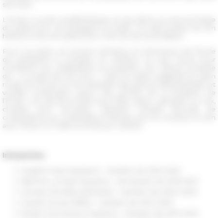
ses murs.
L'École a ouvert sa bibliothèque et ses salons au second étage
du palais pour accompagner le public à la découverte de son
histoire et de son patrimoine à 150 ans de sa fondation.
Pour l'occasion, six anciens membres et chercheurs de l'École
qui pratiquent la musique en amateur se sont réunis pour
contribuer aux célébrations et proposer une clôture musicale
de « La notte dei 150 anni ». Dans le cadre suggestif du salon
rouge de l'École, ils ont interprété des pièces instrumentales et
vocales composées autour des années de la fondation de
l’École. Les œuvres écrites pour flûte, piano, clarinette ou voix,
choisies pour l'occasion, illustrent l'activité féconde de
compositrices et compositeurs français qui ont construit un lien
avec Rome ou l'Italie au fil de leur carrière.
Interprètes
Angela Cossu (soprano) - membre de 2019-2022
Blanche Lacoste (soprano) - doctorante de 2016-2019
Nicolas Minvielle (clarinette) - membre de 2020-2023
Haude Morvan (flûte) - membre de 2014-2016
Élodie Oriol (mezzo-soprano) - membre de 2019-2022