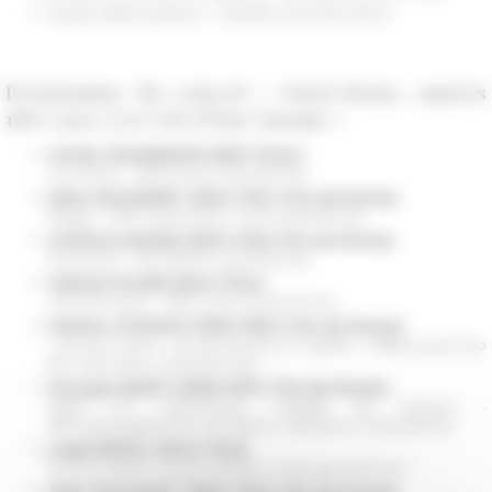
Serge Weber (piano) - membre de 2001-2004
Programme du concert « Paris-Rome, années
1870-1900. Les voix d’une époque »
Cécile CHAMINADE (1857-1944)
Les rêves - 1876
(voce, pianoforte)
Jules MASSENET (1842-1912, Prix de Rome)
Élégie - 1873
(clarinetto, voce, pianoforte)
Lili BOULANGER (1893-1918, Prix de Rome)
Nocturne - 1911
(flauto, pianoforte)
Gabriel FAURÉ (1845-1924)
Les berceaux - 1879
(voce, pianoforte)
Charles GOUNOD (1818-1893, Prix de Rome)
« Je veux vivre », air de Roméo et Juliette - 1866
(trascritto
per clarinetto e pianoforte)
Georges BIZET (1838-1875, Prix de Rome)
Suite n°1 Intermezzo, extraite de Carmen -
1875 (arrangiamento per flauto, clarinetto e pianoforte)
Luigi DENZA (1846-1922)
Si vous l’aviez compris
(flauto, voce, pianoforte)
Jules MOUQUET (1867-1946, Prix de Rome)