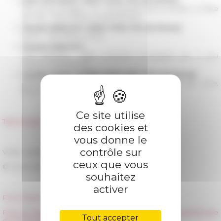
Pan et les bergers, 1er mouvement de la sonate La flûte
de Pan - 1904
(flauto e pianoforte)
Claude DEBUSSY (1862-1918, Prix de Rome)
Syrinx - 1913
(flauto solo)
Claude DEBUSSY
Nuit d’étoiles - 1880
(melodia arrangiata per 3 voci
uguali e pianoforte)
Camille SAINT-SAËNS (1835-1921, Prix de Rome)
Danse macabre - 1872
(melodia arrangiata per voce,
flauto e pianoforte)
Ce site utilise
Télécharger le programme du concert →
des cookies et
vous donne le
contrôle sur
Vidéo réalisée par Gabriel Bernard
ceux que vous
© École française de Rome | 2025
souhaitez
activer
Pour revivre « La notte dei 150 anni » →
Pour en savoir plus sur les célébrations du cent cinquantenaire
Tout accepter
de l'École française de Rome →