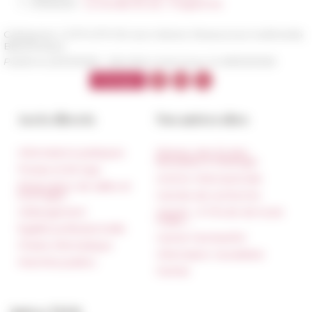
27/09/2025
La nuit des 150 ans - Programme
Catégories
L'EFR EFR 150 ans Histoire Ressources multimedia
Bibliothèque
Publié le 22/01/2026 -
Dernière mise à jour le
06/02/2026
Accès directs
Nos autres sites
Informations pratiques
Réseau des Écoles
françaises à l’étranger
Presse et kit logo
Unione Internazionale
Réservation de salles et
tournages
Carnets de recherche
Hébergement
Carnet « À l’École de toute
l’Italie »
Égalité professionnelle
Carnet Farnèse150
Charte informatique
Information newsletter
Marchés publics
FarNet