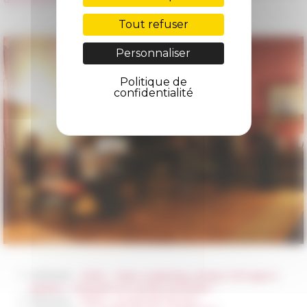
Tout refuser
Personnaliser
Politique de
confidentialité
12/01/2026
VIDÉO · Table ronde&nbsp;«&nbsp;L’héritage en
question : transmettre et transformer&nbsp;»
18/12/2025
VIDÉO · La notte dei 150 anni