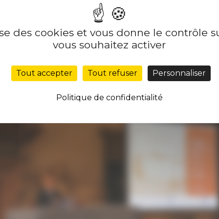
lise des cookies et vous donne le contrôle 
vous souhaitez activer
Tout accepter
Tout refuser
Personnaliser
Politique de confidentialité