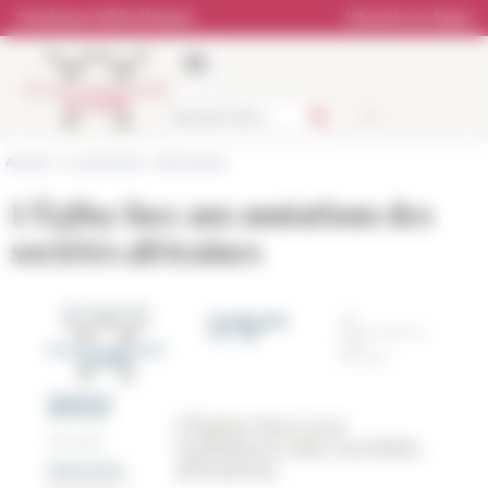
Panneau de gestion des cookies
Catalogue bibliothèque
Librairie en ligne
Accueil
>
La recherche
>
Séminaires
L’Église face aux mutations des
sociétés africaines