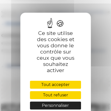
Séminaire dans le cadre du
programme EFR ArchivesPie12
et
de l'ANR
GLOBALVAT
/ Axe 6 – L’Italie dans le monde
→
Découvrir le programme complet du cycle
Ce site utilise
Conditions d'accès
des cookies et
Entrée libre.
vous donne le
contrôle sur
Pour participer en distanciel, écrire à
globalvat.anr(at)efrome.it
ceux que vous
souhaitez
→ Télécharger l'affiche
activer
Photographie : L’abbé Fulbert Youlou, président de la
Tout accepter
République du Congo de 1959 à 1963, à Marchand
(département du Pool). Source : Archives personnelles de Jean-
Pierre Bat.
Tout refuser
Photo non datée.
Personnaliser