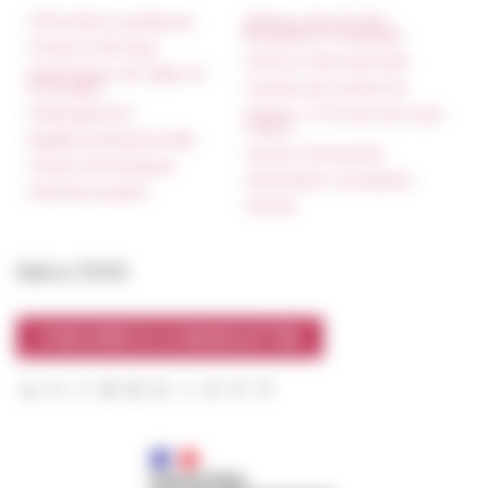
Informations pratiques
Réseau des Écoles
françaises à l’étranger
Presse et kit logo
Unione Internazionale
Réservation de salles et
tournages
Carnets de recherche
Hébergement
Carnet « À l’École de toute
l’Italie »
Égalité professionnelle
Carnet Farnèse150
Charte informatique
Information newsletter
Marchés publics
FarNet
Suivre l’EFR
S'INSCRIRE À LA NEWSLETTER