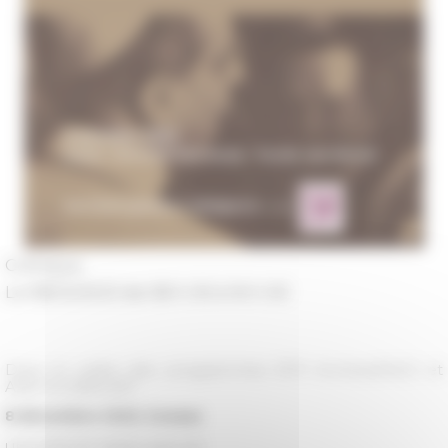
Colloque
Le 08/12/2023 de 08 h 00 à 16 h 00
Dans le cadre des programmes EFR ArchivesPie12 et
ANR GLOBALVAT
8 décembre 2023, Sceaux
UNIVERSITÉ PARIS-SACLAY