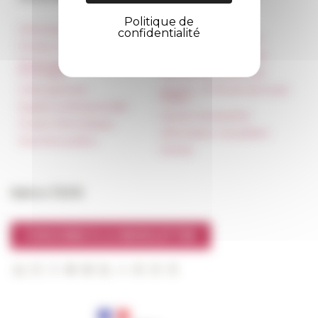
Politique de
Informations pratiques
Réseau des Écoles
confidentialité
françaises à l’étranger
Presse et kit logo
Unione Internazionale
Réservation de salles et
tournages
Carnets de recherche
Hébergement
Carnet « À l’École de toute
l’Italie »
Égalité professionnelle
Carnet Farnèse150
Charte informatique
Information newsletter
Marchés publics
FarNet
Suivre l’EFR
S'INSCRIRE À LA NEWSLETTER