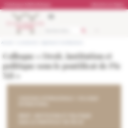
Panneau de gestion des cookies
Catalogue bibliothèque
Librairie en ligne
Accueil
>
La recherche
>
Agenda et manifestations
Colloque « Droit, institution et
politique sous le pontificat de Pie
XII »