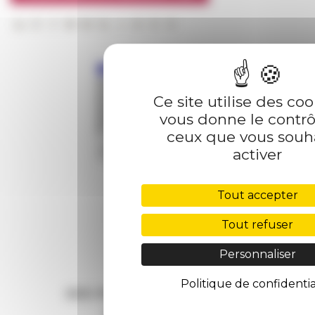
Ce site utilise des coo
vous donne le contrô
ceux que vous souh
activer
Tout accepter
Tout refuser
Personnaliser
Politique de confidentia