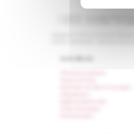
20/02/2020
Les voyages philosophique
30/01/2020
Communiqué - Les voyages
Catégories
L'EFR La recherche Ressour
Publié le 30/03/2020 -
Dernière mise à j
Accès directs
Informations pratiques
Presse et kit logo
Réservation de salles et tournages
Hébergement
Égalité professionnelle
Charte informatique
Marchés publics