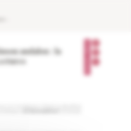
AUX
P
A
nson andalou : la
R
T
Lectures
A
G
E
R
enue à la Fondazione Primoli la deuxième
 professeur
Ali Benmakhlouf
(Université