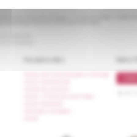
s d’Averroès, Maïmonide, Montaigne. 2- Un robinson andalou : la fable d’I
 philosophiques d’Averroès, Maïmonide et Montaigne
ces multimedia
our le
11/02/2022
Nos autres sites
Suivre 
Réseau des Écoles françaises à l’étranger
S'INS
Unione Internazionale
Carnets de recherche
Carnet « À l’École de toute l’Italie »
Carnet Farnèse150
Information newsletter
FarNet