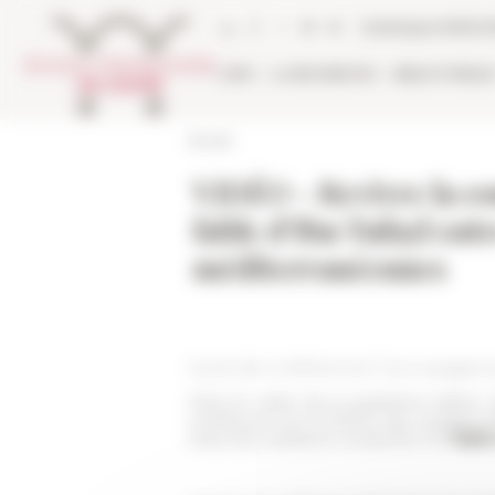
Panneau de gestion des cookies
Catalogue biblio
L'EFR
LA RECHERCHE
BIBLIOTHÈQU
Accueil
VIDÉO - Revivre la co
fable d’Ibn Tufayl en
méditerranéennes
Cycle de conférences "Les voyages 
Dans le cadre de la quatrième édition
conférence sur le thème des voyages p
Paris-Est Créteil) et consacrée à la
fable