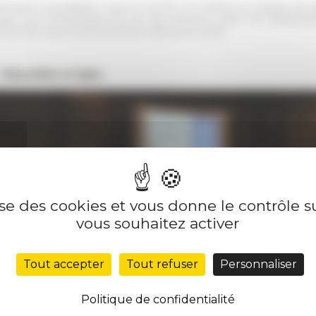
losophe autodidacte, seul sur son île, la conférence essaiera de s
vec une humanisation (la vie des hommes selon les institutions
l’homme à son environnement naturel et social.
s
disponible en ligne
.
lise des cookies et vous donne le contrôle 
vous souhaitez activer
Tout accepter
Tout refuser
Personnaliser
Politique de confidentialité