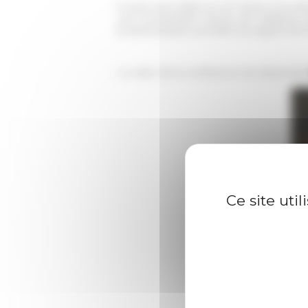
e
À partir de la fable du XII
siècle d’un phi
une hominisation (survie de l’espèce) a
problématiques actuelles du rapport de 
La vidéo de la conférence est désormai
Ce site uti