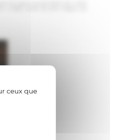
aisir les enjeux qui permettent de croiser
). La fable servira de point d’appui aux
sur ceux que