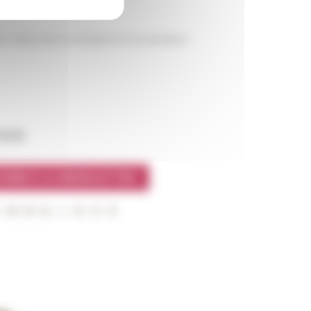
bn Tufayl entre hominisation et humanisation
l’EFR
CRIRE À LA NEWSLETTER