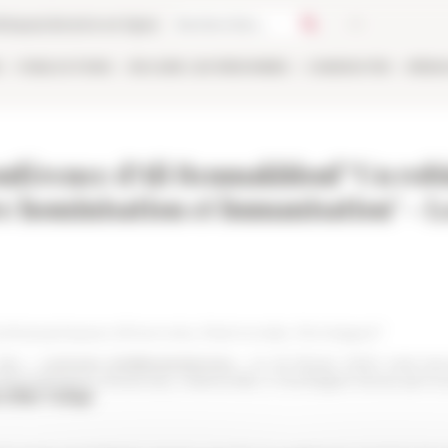
thèque
Librairie en ligne
E
PUBLICATIONS
EN LIGNE
LES PERSONNES
CANDIDATER
RÉSE
nférence d'Ali Benmakhlouf "Un robi
tre hominisation et humanisation" - 
philosophiques d’Averroès, Maïmonide, Montaigne"
 des «
Lectures méditerranéennes
», le 20 février 2020 s'est t
hilosophiques d’Averroès, Maïmonide e Montaigne tenue par le
 d’Ibn Tufay
l
.