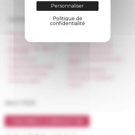
Personnaliser
Accès directs
Nos autres sites
Politique de
confidentialité
Informations pratiques
Réseau des Écoles
françaises à l’étranger
Presse et kit logo
Unione Internazionale
Réservation de salles et
tournages
Carnets de recherche
Hébergement
Carnet « À l’École de toute
l’Italie »
Égalité professionnelle
Carnet Farnèse150
Charte informatique
Information newsletter
Marchés publics
FarNet
Suivre l’EFR
S'INSCRIRE À LA NEWSLETTER