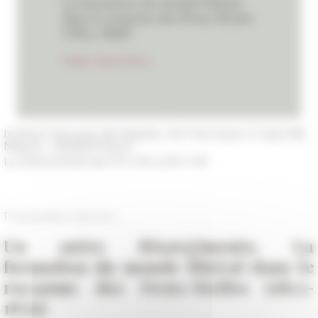
Institut français de Naples, Via Francesco Crispi, 86,
Napoli - Médiathèque
Le 05/03/2020 de 19 h 00 à 20 h 00
Présentation de livre
Un autre Risorgimento. La
formation du monde libéral dans le
royaume des Deux-Siciles (1815-
1856)