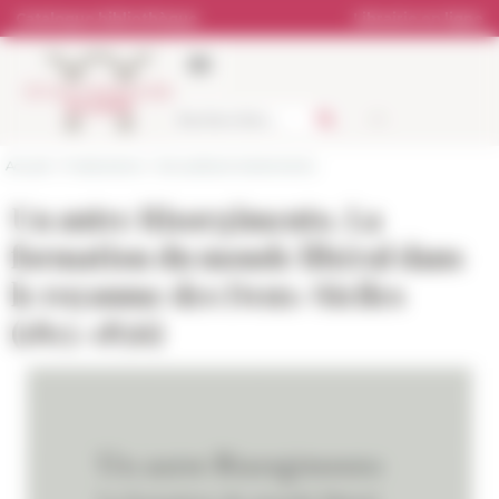
Panneau de gestion des cookies
Catalogue bibliothèque
Librairie en ligne
Accueil
>
Publications
>
Actualités et événements
Un autre Risorgimento. La
formation du monde libéral dans
le royaume des Deux-Siciles
(1815-1856)