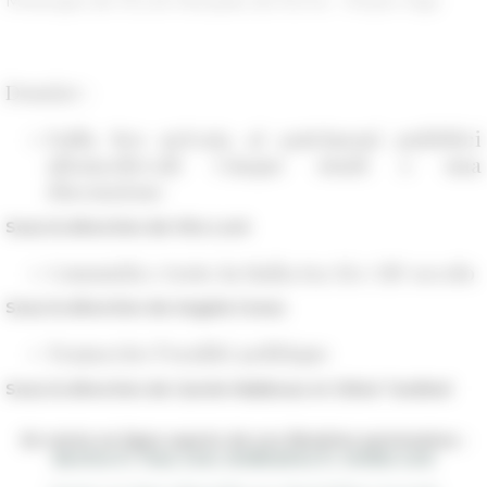
Mélanges de l'École française de Rome - Moyen Âge
Dossier :
Dalla Res privata ai patrimoni pubblici
altomedievali Cinque studi e una
discussione
Sous la direction de Vito Loré
Comunità e testo in Italia tra XI e XIV secolo
Sous la direction de Angela Cossu
Transcrire l’oralité politique
Sous la direction de Carole Mabboux et Chloé Tardivel
En vente en ligne auprès de nos librairies partenaires :
decitre.fr
,
fnac.com
,
leslibraires.fr
,
mollat.com