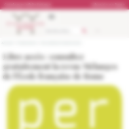
Panneau de gestion des cookies
Catalogue bibliothèque
Librairie en ligne
Accueil
>
Publications
>
Actualités et événements
Libre accès : consultez
gratuitement la revue Mélanges
de l'École française de Rome