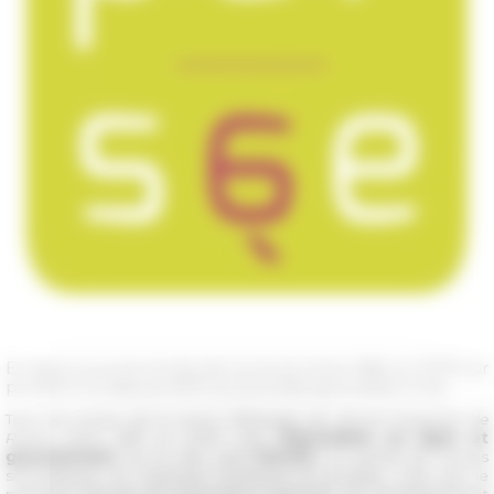
En ligne tous les tomes de la revue entre 1881 et 2009 sur
persee.fr et depuis 2010 sur journals.openedition.org
Tous les tomes de la revue
Mélanges de l'École française de
Rome
entre 1881 et 2009 sont
disponibles en ligne et
gratuitement
sur le site web
Persée
, un portail de revues
scientifiques en sciences humaines et sociales, créé par le