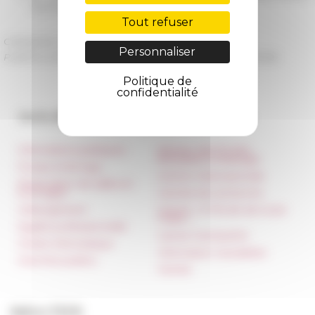
Journals.
Tout refuser
Catégories
La recherche Publications
Personnaliser
Publié le 23/02/2018 -
Dernière mise à jour le
28/02/2018
Politique de
confidentialité
Accès directs
Nos autres sites
Informations pratiques
Réseau des Écoles
françaises à l’étranger
Presse et kit logo
Unione Internazionale
Réservation de salles et
tournages
Carnets de recherche
Hébergement
Carnet « À l’École de toute
l’Italie »
Égalité professionnelle
Carnet Farnèse150
Charte informatique
Information newsletter
Marchés publics
FarNet
Suivre l’EFR