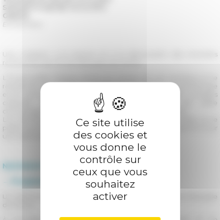
Samedi 17 mai de 14 h à 19 h
Galerie
Entrée libre
Une invitation à la lecture et à la découverte des récentes
recherches de l’École française de Rome.
L’École publie chaque année les travaux de ses membres et le
résultat de ses activités scientifiques en histoire, en archéologie
et en sciences sociales. Ses collections, rassemblant ouvrages
collectifs, revues et monographies, couvrent une vaste
chronologie allant de la préhistoire aux temps présents.
Les dernières nouveautés seront proposées à la vente et le
Ce site utilise
public pourra également bénéficier d’une réduction de 50 % sur
des cookies et
une sélection de titres.
vous donne le
contrôle sur
NAVONA50
ceux que vous
→ Programme complet
souhaitez
activer
Un événement dans le cadre des
150 ans
de l'École française
de Rome.
À l’occasion de la Nuit européenne des musées et en