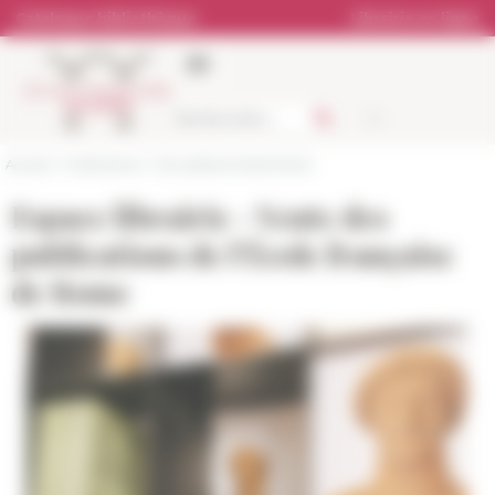
Panneau de gestion des cookies
Catalogue bibliothèque
Librairie en ligne
Accueil
>
Publications
>
Actualités et événements
Espace librairie - Vente des
publications de l’École française
de Rome