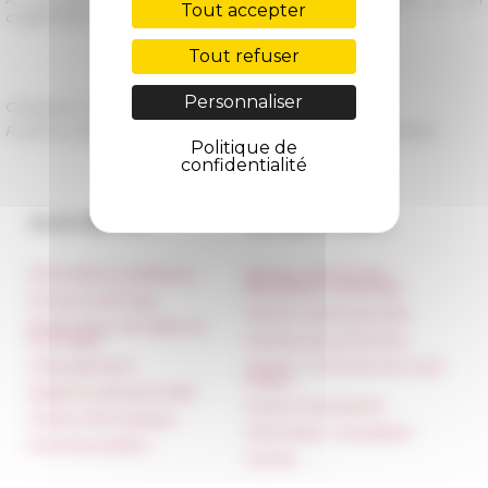
Tout accepter
collaboration avec l’assessorato alla Cultura di Roma.
Tout refuser
Personnaliser
Catégorie
Publications
Publié le 05/05/2025 -
Dernière mise à jour le
08/05/2025
Politique de
confidentialité
Accès directs
Nos autres sites
Informations pratiques
Réseau des Écoles
françaises à l’étranger
Presse et kit logo
Unione Internazionale
Réservation de salles et
tournages
Carnets de recherche
Hébergement
Carnet « À l’École de toute
l’Italie »
Égalité professionnelle
Carnet Farnèse150
Charte informatique
Information newsletter
Marchés publics
FarNet