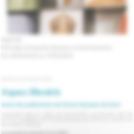
Agenda
Périodes
Antiquité, Époque contemporaine
Du 16/05/2025 au 17/05/2025
Vente promotionnelle
Espace librairie
Vente des publications de l’École française de Rome
Organisée dans le cadre de NAVONA50, anniversaire des 50
ans de l’installation de l'École française de Rome au numéro 62
de la place Navone .
Vendredi 16 mai de 14 h à 18 h