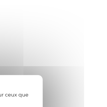
sur ceux que