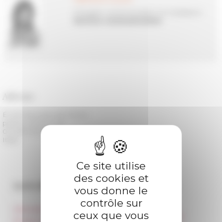
Chargée communication et médiation
Service communication
Adresse
École française de Rome
piazza Navona, 62
00 186 Roma
Italia
Ce site utilise
des cookies et
Accès directs
Nos autres sites
vous donne le
contrôle sur
Informations pratiques
Réseau des Écoles
ceux que vous
françaises à l’étranger
Presse et kit logo