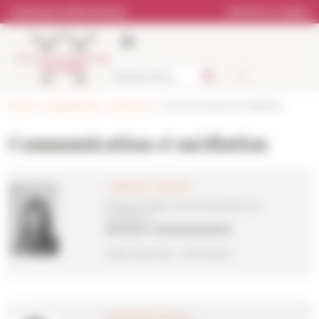
Panneau de gestion des cookies
Catalogue bibliothèque
Librairie en ligne
Accueil
>
Les personnes
>
Les services
> Communication et médiation
Communication et médiation
Ludivine Lamotte
Responsable communication et
médiation
Service communication
Date d'arrivée : 01/11/2024
Valentina Cuozzo