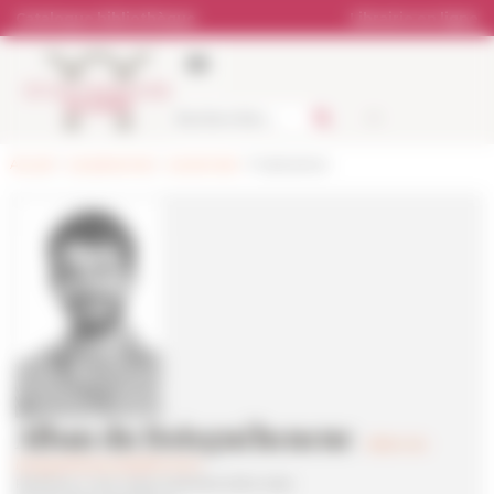
Panneau de gestion des cookies
Catalogue bibliothèque
Librairie en ligne
Accueil
>
Les personnes
>
Les services
> Publications
Alban du Boisguéheneuc
alban.du-
boisgueheneuc(at)efrome.it
Rédacteur avec responsabilités éditoriales