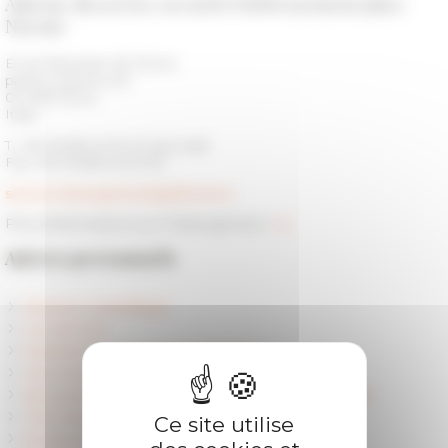
Adresse du service accueil et hébergement place
Navone
École française de Rome
piazza Navona, 62
00 186 Roma
Italia
T. +39 06 68 42 90 01 (accueil)
Fax +39 06 68 42 90 50
service.hebergement(at)efrome.it
Plus d'informations sur l'hébergement :
ici
Autres personnels
Direction scientifique
Les services
Membres et personnel scientifique
Chercheurs accueillis
Boursiers et doctorants contractuels en partenariat
Chercheurs référents
Ce site utilise
Anciens membres