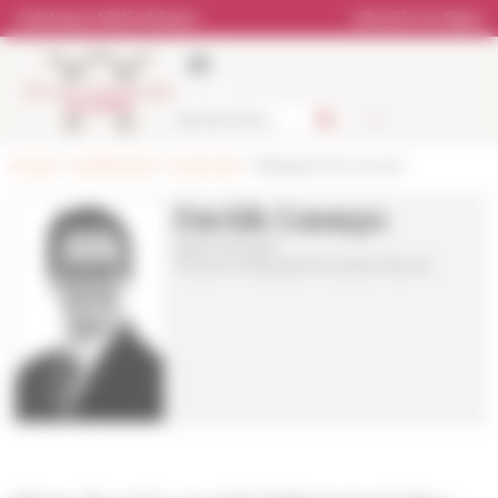
Panneau de gestion des cookies
Catalogue bibliothèque
Librairie en ligne
Accueil
>
Les personnes
>
Les services
> Hébergement et accueil
Davide Luongo
Agent d'accueil
Accueil et Hébergement place Navone