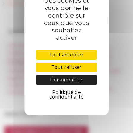
des cookies et
Centre Jean Bérard (Unité mixte CNRS - EFR)
vous donne le
contrôle sur
ceux que vous
souhaitez
Accès directs
Nos autres sites
activer
Informations pratiques
Réseau des Écoles
françaises à l’étranger
Presse et kit logo
Tout accepter
Unione Internazionale
Réservation de salles et
tournages
Carnets de recherche
Tout refuser
Hébergement
Carnet « À l’École de toute
l’Italie »
Égalité professionnelle
Personnaliser
Carnet Farnèse150
Charte informatique
Information newsletter
Politique de
Marchés publics
FarNet
confidentialité
Suivre l’EFR
S'INSCRIRE À LA NEWSLETTER