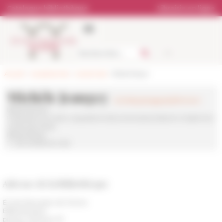
Panneau de gestion des cookies
Catalogue bibliothèque
Librairie en ligne
Accueil
>
Les personnes
>
Les services
> Bibliothèque
Michèle Jeangey
michele.jeangey(at)efrome.it
Bibliothécaire
Publications en série, acquisitions documentaires (histoire moderne et
contemporaine)
Bibliothèque
T. +39 06 68 60 12 63
Adresse de la bibliothèque
École française de Rome
Bibliothèque
piazza Farnese 67