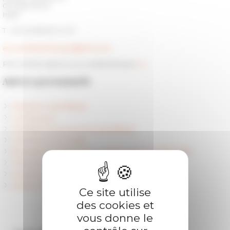
00 186 Roma
Italia
T. +39 06 68 60 14 27
accueil.bibliotheque@efrome.it
Plus d'informations sur la bibliothèque
ici
Autres personnels
Direction scientifique
Les services
Membres et personnel scientifique
Chercheurs accueillis
Boursiers et doctorants contractuels en partenariat
Chercheurs référents
Anciens membres
Centre Jean Bérard (Unité mixte CNRS - EFR)
Ce site utilise
des cookies et
vous donne le