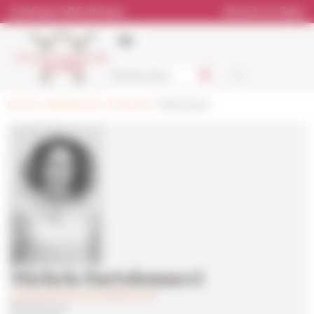
Panneau de gestion des cookies
Catalogue bibliothèque
Librairie en ligne
Accueil
>
Les personnes
>
Les services
> Bibliothèque
Michela Bartolomucci
michela.bartolomucci(at)efrome.it
Bibliothécaire