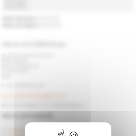
Catalogage
Bibliothèque
Date d'arrivée
01/01/2026
Date de départ
31/12/2026
Adresse de la bibliothèque
École française de Rome
Bibliothèque
piazza Farnese 67
00 186 Roma
Italia
T. +39 06 68 60 14 27
accueil.bibliotheque@efrome.it
Plus d'informations sur la bibliothèque
ici
Autres personnels
Direction scientifique