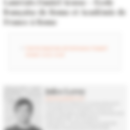
Lauréats Daniel Arasse - École
française de Rome et Académie de
France à Rome
Voir les lauréats de la bourse Daniel
Arasse 2025-2026
Jules Leroy
jules.leroy(at)efrome.it
Doctorant en histoire en contrat doctoral à
l’université Paris 1 Panthéon-Sorbonne
Section Époques moderne et contemporaine
École doctorale : ED 113 histoire
Laboratoire : Centre d’histoire sociale des
mondes contemporains (UMR 8058)