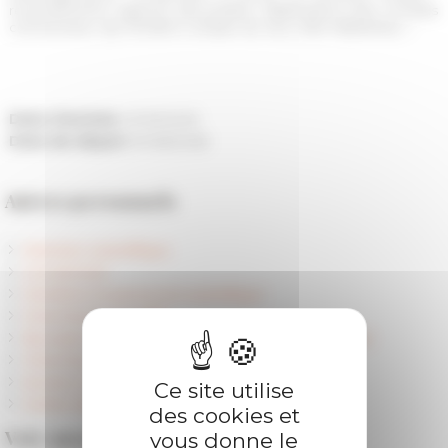
recensements, rapports des préfets, délibérations des conseils
communaux, qui rendent compte du vécu des habitants). »
Date d'arrivée
01/09/2025
Date de départ
31/08/2028
Autres personnels
Direction scientifique
Les services
Membres et personnel scientifique
Chercheurs accueillis
Boursiers et doctorants contractuels en partenariat
Chercheurs référents
Anciens membres
Ce site utilise
Centre Jean Bérard (Unité mixte CNRS - EFR)
des cookies et
Voir aussi
vous donne le