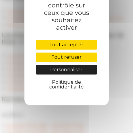
contrôle sur
ceux que vous
Candidater à une bourse de l'EFR
Candidater à une bourse Daniel Arasse en histoire de l'art
souhaitez
Guide du résident
activer
Lauréats Daniel Arasse - École française de
Rome et Académie de France à Rome
Tout accepter
Lauréats Daniel Arasse 2024-2025
Tout refuser
Lauréats Daniel Arasse 2023-2024
Personnaliser
Lauréats Daniel Arasse 2022-2023
Lauréats Daniel Arasse 2020-2021
Politique de
Lauréats Daniel Arasse 2019
confidentialité
Lauréats Daniel Arasse 2018
Boursiers de l'EFR
Archives
Boursiers EFR juillet - décembre 2026
Boursiers EFR juillet - décembre 2025