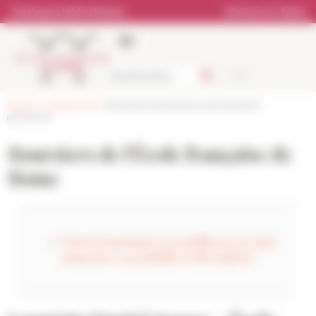
Panneau de gestion des cookies
Catalogue bibliothèque
Librairie en ligne
Accueil
>
Les personnes
> Boursiers et doctorants contractuels en
partenariat
Boursiers de l'École française de
Rome
Voir les boursiers accueillis au second
semestre 2026 (juillet à décembre)