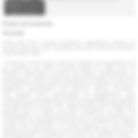
Projets de recherche
Doctorat
Faire ville dans l’utopie totalitaire. Population, espace et
société dans les villes nouvelles fascistes italiennes (années
1920-années 1950)
« Conçues comme des outils de contrôle des populations et
du territoire, les villes nouvelles bâties en Italie sous le
fascisme (1922-1945) incarnent les idéaux urbanistiques et
politiques du régime. À partir de l’étude de quatre de ces
città
di fondazione
, cette thèse s’intéresse à la manière dont leurs
habitants s’approprient ces espaces urbains nouveaux.
Elle analyse leurs dynamiques de peuplement, leur
organisation socio-spatiale, et étudie les modalités du contrôle
des populations en leur sein : parce qu’elles sont entièrement
pensées par le régime, ces villes constituent en effet des
observatoires du fonctionnement concret du fascisme, et
notamment du décalage entre ambitions totalitaires et réalités
locales plus nuancées. Ce travail s’appuie sur des fonds
d’archives croisés (archives des ministères impliqués dans les
aménagements, conservées à Rome, et archives locales :