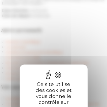
la transition vers l'Empire. »
Date d'arrivée
01/09/2025
Date de départ
31/08/2028
Autres personnels
Direction scientifique
Les services
Membres et personnel scientifique
Chercheurs accueillis
Boursiers et doctorants contractuels en partenariat
Chercheurs référents
Anciens membres
Centre Jean Bérard (Unité mixte CNRS - EFR)
Ce site utilise
Voir aussi
des cookies et
vous donne le
Candidater à une bourse de l'EFR
contrôle sur
Candidater à une bourse Daniel Arasse en histoire de l'art