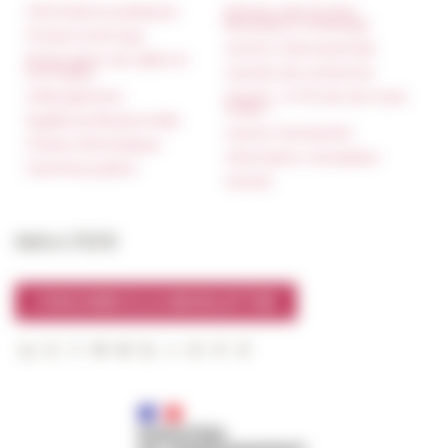
Informations pratiques
Réseau des Écoles
françaises à l’étranger
Presse et kit logo
Unione Internazionale
Réservation de salles et
tournages
Carnets de recherche
Hébergement
Carnet « À l’École de toute
l’Italie »
Égalité professionnelle
Carnet Farnèse150
Charte informatique
Information newsletter
Marchés publics
FarNet
Suivre l’EFR
S'INSCRIRE À LA NEWSLETTER