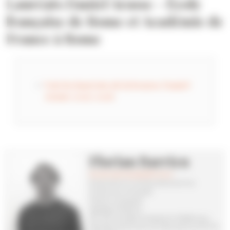
Lauréats Daniel Arasse - École
française de Rome et Académie de
France à Rome
Voir les lauréats de la bourse Daniel
Arasse 2025-2026
Florian Barrieu
florian.barrieu(at)efrome.it
Doctorant en contrat doctoral à la
Sorbonne Université
Section Antiquité
Agrégé d’histoire
ED 022 Mondes Antiques et Médiévaux
Membre doctorant du laboratoire EDITTA