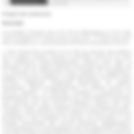
(UR 1491)
Projets de recherche
Doctorat
Le
pontifex maximus
de la fin de la République à la fin des
er
er
Julio-Claudiens (I
siècle avant notre ère - I
siècle de notre
ère). Enquête sur l'
auctoritas
pontificale
en politique à Rome.
« Mes recherches portent sur le rôle du premier des prêtres
de la religion civique romaine, le
pontifex maximus,
au sein
des institutions tardo-républicaines d'abord, puis dans la
transition vers le régime impérial. J’interroge dans le cadre de
ce
sacerdos
les interactions entre prêtrise et magistrature,
religion et pouvoir politique. Il s'agit d'analyser comment cette
fonction religieuse, longtemps figure-type du régime
républicain, devint progressivement un attribut central du
pouvoir impérial : la méthode consistera à questionner le
pragmatisme rituel et symbolique de cette prêtrise lorsqu'elle
est exercée par des acteurs politiques majeurs tels que
Metellus, César, Lépide, Auguste, puis par les empereurs julio-
claudiens. Ainsi pourrons-nous évaluer comment l’
auctoritas
pontificale a été mobilisée et perçue, en procédant à une
analyse d’ensemble des sources littéraires, épigraphiques,
numismatiques et archéologiques, afin de déterminer la place
concrète qu’elle occupa dans le pouvoir politique au temps de