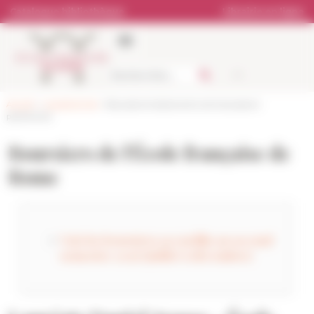
Panneau de gestion des cookies
Catalogue bibliothèque
Librairie en ligne
Accueil
>
Les personnes
> Boursiers et doctorants contractuels en
partenariat
Boursiers de l'École française de
Rome
Voir les boursiers accueillis au second
semestre 2026 (juillet à décembre)