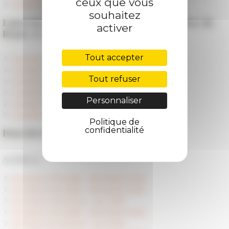
ceux que vous
Guide du résident
souhaitez
Lauréats Daniel Arasse - École française de
activer
Rome et Académie de France à Rome
Tout accepter
Lauréats Daniel Arasse 2024-2025
Lauréats Daniel Arasse 2023-2024
Tout refuser
Lauréats Daniel Arasse 2022-2023
Lauréats Daniel Arasse 2020-2021
Personnaliser
Lauréats Daniel Arasse 2019
Lauréats Daniel Arasse 2018
Politique de
confidentialité
Boursiers de l'EFR
Archives
Boursiers EFR juillet - décembre 2026
Boursiers EFR juillet - décembre 2025
Boursiers EFR janvier - juin 2025
Boursiers EFR juillet - décembre 2024
Boursiers EFR janvier - juin 2024