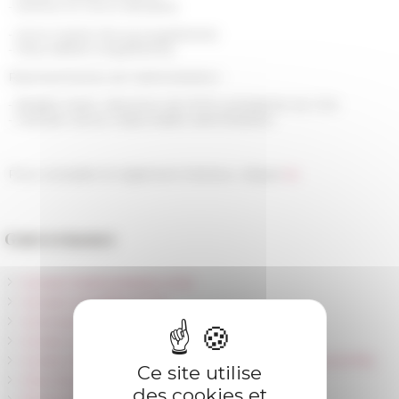
- Simone Di Cecco (titulaire)
- Anne-Sophie Bourg (suppléante)
- Elisa Saltetto (suppléante)
Représentantes de l'administration :
- Brigitte Marin, directrice de l'EFR, présidente du CSA
- Pascale Garcia, responsable administrative
Pour consulter le règlement intérieur, cliquer
ici
.
Gouvernance
Conseil d'administration (CA)
Conseil scientifique (CS)
Commission d'admission des membres
Comité social d'administration (CSA)
Comité de coordination de la politique scientifique (CCPS)
Ce site utilise
Chercheurs référents
des cookies et