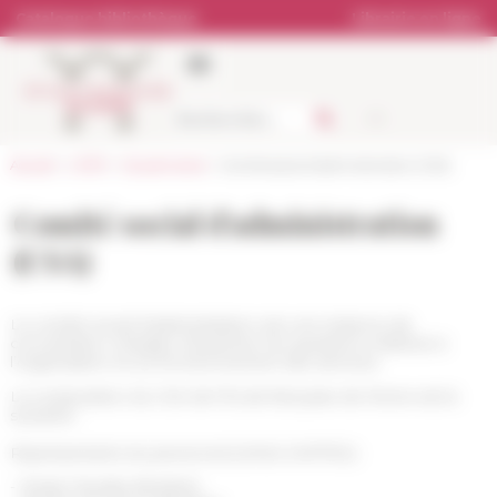
Panneau de gestion des cookies
Catalogue bibliothèque
Librairie en ligne
Accueil
>
L'EFR
>
Gouvernance
> Comité social d'administration (CSA)
Comité social d'administration
(CSA)
Le comité social d'administration est une instance de
concertation chargée d’examiner les questions relatives à
l’organisation et au fonctionnement des services.
La composition du CSA de l'École française de Rome est la
suivante :
Représentants du personnel (UNSA SNPTES) :
- Serge Daudey (titulaire)