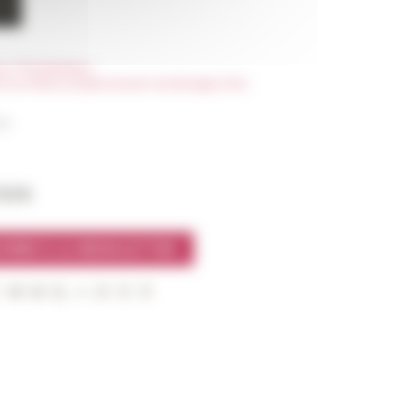
our l'École&nbsp;»
les Journées européennes de l'archéologie 2024
he
l’EFR
CRIRE À LA NEWSLETTER