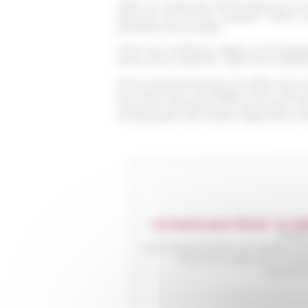
Grâce au travail des archéologues et an
directeur de l'École, Auguste Geffroy
première fois au public.
Outre les nombreux objets archéologique
autour de la collection. Elles sont réalis
Nous vous proposons ici la vidéo sur la 
les intervention de Brigitte Marin, dire
Demonet, présidente de l'Association des
la restauration de certains objets de la co
Un musée pour l'École : la co
Réalis
Avec la participation de Brigitte M
Photos et vidéos 3d : Chris
Traduction