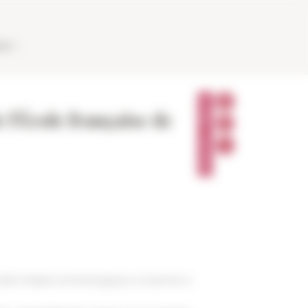
AUX
P
A
 l'École française de
R
T
A
G
E
R
édit d’objets archéologiques conservés à