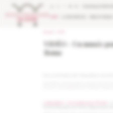
Panneau de gestion des cookies
Catalogue biblio
L'EFR
LA RECHERCHE
BIBLIOTHÈQU
Accueil
>
L'EFR
VIDÉO - Un musée pour 
Rome
Documentaire de l'exposition annive
Exposition anniversaire ouverte du 29 
Sous le commissariat de Christian Mazet
L'exposition « Un musée pour l'École »
a
l’École française de Rome depuis près d