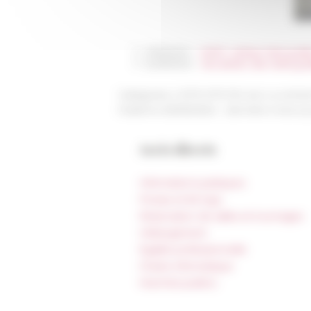
27/09/2024
VIDÉO -&nbsp;Visite guidée
04/06/2024
Des ateliers, des visites
Catégories
L'EFR EFR 150 ans La recher
Publié le 30/05/2024 -
Dernière mise à j
Accès directs
Informations pratiques
Presse et kit logo
Réservation de salles et tournages
Hébergement
Égalité professionnelle
Charte informatique
Marchés publics