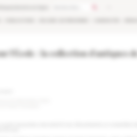
thèque
Librairie en ligne
E
PUBLICATIONS
EN LIGNE
LES PERSONNES
CANDIDATER
RÉSE
l'École : la collection d'antiques de
rsaire
mai au 20 décembre 2024.
 et Paolo Tomassini
 ouvert ses portes mercredi 29 mai. Elle présente un ensemble in
e 150 ans.