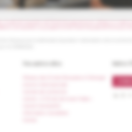
 virtuelle de l'exposition de l'École française de Rome «&nbsp;Un musée p
 guidées et une exposition au programme de l’École française de Rome pour 
che Ressources multimedia Exposition Valorisation de la recherc
our le
13/06/2024
Nos autres sites
Suivre 
Réseau des Écoles françaises à l’étranger
S'INS
Unione Internazionale
Carnets de recherche
Carnet « À l’École de toute l’Italie »
Carnet Farnèse150
Information newsletter
FarNet