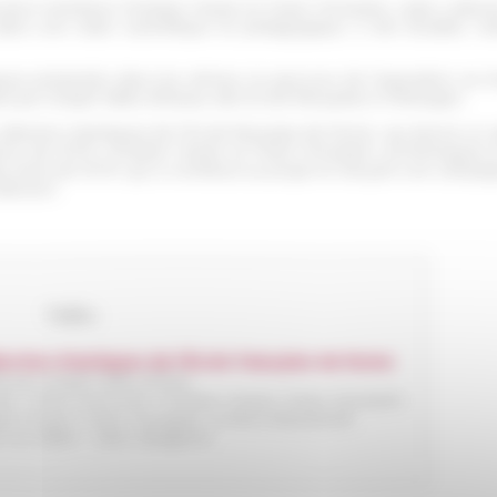
ciens membres Christian Mazet et Paolo Tomassini, cette collecti
 dans une visée scientifique et pédagogique, a été étudiée, r
s présentés dans les vitrines, le parcours de l'exposition se 
ées par Joseph Ballu (Réseau des École françaises à l'étranger).
collection d'antiques de l'École française de Rome, qui donne un ap
ctrice de l'EFR, Christian Mazet et Paolo Tomassini, archéologues 
 Amis de l'EFR, qui a contribué au projet en lançant une campagn
llection.
Vidéo
llection d'antiques de l'École française de Rome
é par Joseph Ballu (2024)
arin, Chloé Demonet, Christian Mazet, Paolo Tomassini.
tian Mazet, Paolo Tomassini, Andrea Belardinelli
 en italien : Julia Castiglione