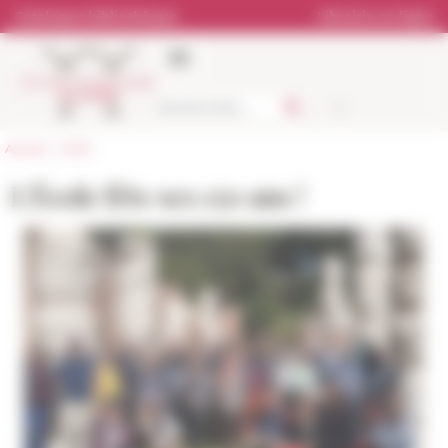
Panneau de gestion des cookies
Catalogue bibliothèque
Librairie en ligne
Accueil
>
L'EFR
L'École fête ses 150 ans !