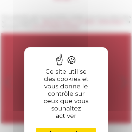
Pour prendre part aux prochains rendez-vous et en savoir plus
sur le programme,
abonnez-vous à la lettre d'information
et
rejoignez-nous
sur les réseaux sociaux
.
Ce site utilise
des cookies et
vous donne le
contrôle sur
ceux que vous
souhaitez
activer