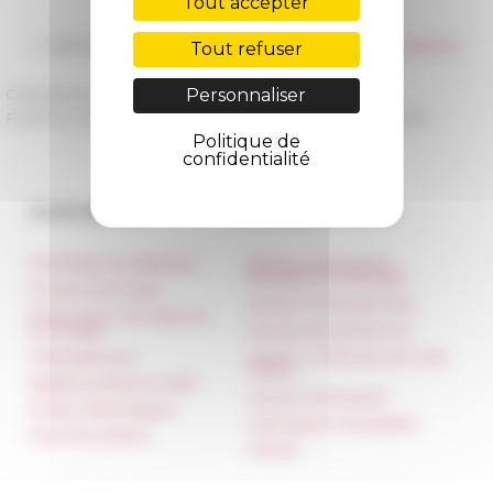
Tout accepter
28/03/2024
VIDÉOS - À l'origine de l'École française de Rome
Tout refuser
Personnaliser
Catégories
EFR 150 ans Histoire
Publié le 13/12/2023 -
Dernière mise à jour le
30/10/2025
Politique de
confidentialité
Accès directs
Nos autres sites
Informations pratiques
Réseau des Écoles
françaises à l’étranger
Presse et kit logo
Unione Internazionale
Réservation de salles et
tournages
Carnets de recherche
Hébergement
Carnet « À l’École de toute
l’Italie »
Égalité professionnelle
Carnet Farnèse150
Charte informatique
Information newsletter
Marchés publics
FarNet