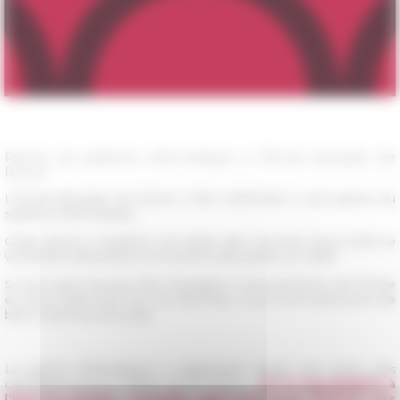
Panne du système informatique à l'École française de
Rome
L'École française de Rome a été confrontée à une panne du
système informatique.
Cette panne a entrainé une perte des courriels reçus entre le
vendredi 6 décembre et le lundi 16 décembre au matin.
Si vous avez envoyé des messages à une personne de l’École
et vous n’avez pas reçu de réponses, nous vous remercions de
bien vouloir les renvoyer.
La panne informatique a également causé une perte des
candidatures pour l’atelier de formation «
De la topographie à
l’histoire urbaine : nouvelles approches pour l’histoire des