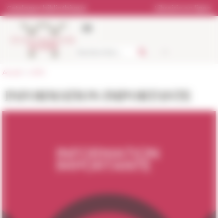
Panneau de gestion des cookies
Catalogue bibliothèque
Librairie en ligne
Accueil
>
L'EFR
INFORMATION IMPORTANTE