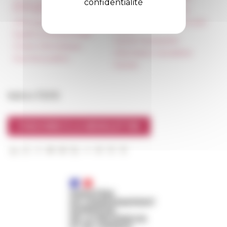
confidentialité
Réservation de salles et
tournages
Carnets de recherche
Hébergement
Carnet « À l’École de toute
l’Italie »
Égalité professionnelle
Carnet Farnèse150
Charte informatique
Information newsletter
Marchés publics
FarNet
Suivre l’EFR
S'INSCRIRE À LA NEWSLETTER