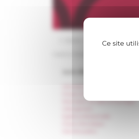
17/12/2021
Nos meilleurs vœux pour l'a
Ce site uti
Publié le 17/12/2021 -
Dernière mise à jou
Accès directs
Informations pratiques
Presse et kit logo
Réservation de salles et tournages
Hébergement
Égalité professionnelle
Charte informatique
Marchés publics