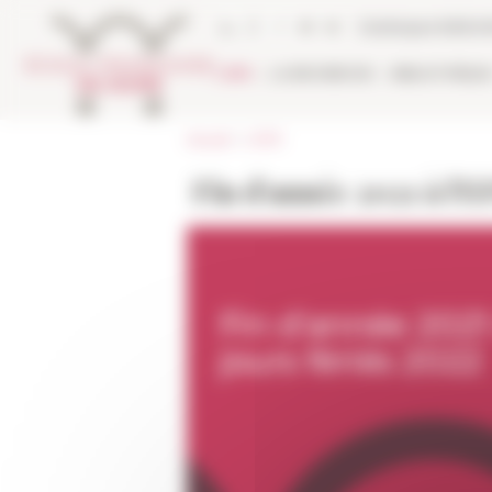
Panneau de gestion des cookies
Catalogue biblio
L'EFR
LA RECHERCHE
BIBLIOTHÈQU
Accueil
>
L'EFR
Fin d'année 2021 à l'E