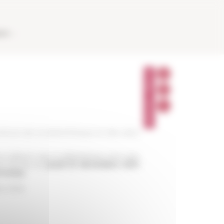
AUX
P
A
R
T
A
G
E
R
eture de la bibliothèque et des sites
 visiteurs que la bibliothèque ainsi que
ont fermés du
jeudi 23 décembre 2021
 inclus
.
er 2022.