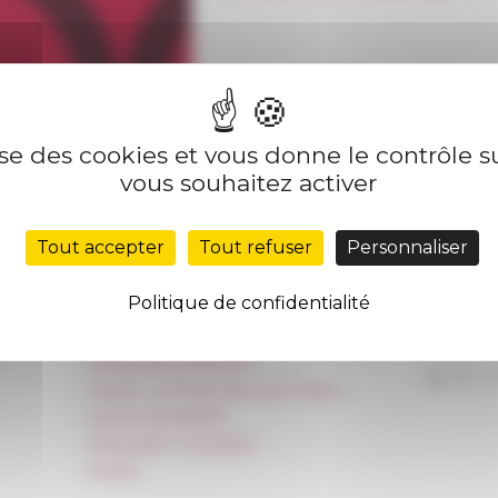
nnée 2022
lise des cookies et vous donne le contrôle 
vous souhaitez activer
r le
01/06/2022
Tout accepter
Tout refuser
Personnaliser
Nos autres sites
Suivre 
Politique de confidentialité
Réseau des Écoles françaises à l’étranger
S'INS
Unione Internazionale
Carnets de recherche
Carnet « À l’École de toute l’Italie »
Carnet Farnèse150
Information newsletter
FarNet