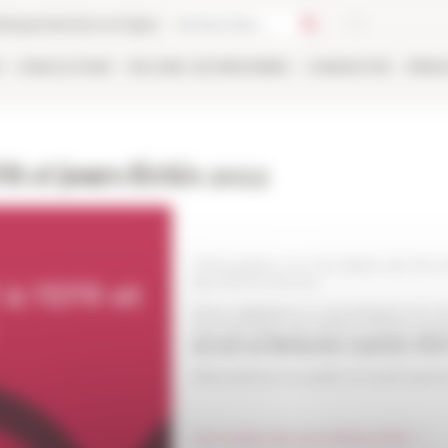
thèque
Librairie en ligne
E
PUBLICATIONS
EN LIGNE
LES PERSONNES
CANDIDATER
RÉSE
FR et jours fériés 2022
Information sur les dates de ferm
de l'EFR à Rome
Nous rappelons à nos lecteurs et nos
tous les sites de l'EFR à Rome ser
au soir au dimanche 2 janvier 2022
Réouverture au public le lundi 3 janvi
Voir la liste des jours fériés 2022 →