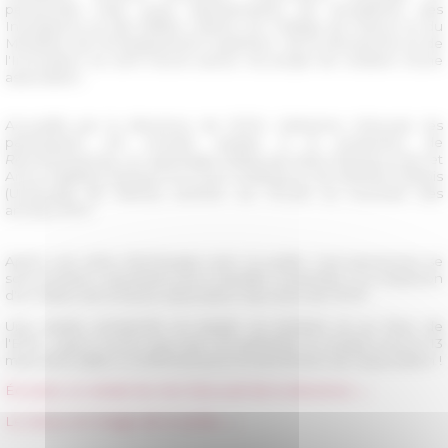
personnels mais aussi représentants de l'Académie des
Inscriptions et des Belles Lettres, du Collège de France et du
Ministère de l'Enseignement Supérieur, de la Recherche et de
l'Innovation se sont réunis autour du projet de création d’une
association.
Accueillis par la directrice de l'EFR, Catherine Virlouvet, les
participants ont ensuite assisté à la projection de
Remembrances
, un reportage réalisé par Jean-François Dars et
Anne Papillaut (Nestor) et à une conférence de Jérémie Dubois
(Université de Reims) centrée sur l'École au tournant des
années 1970.
Après une série d'échanges avec le public, huit personnes se
sont portées volontaires pour travailler ensemble à la rédaction
d'un statut de la future association des amis de l'EFR.
Une soirée consacrée au passé, au présent et au futur de
l'EFR... merci à tous ceux qui ont participé et rendez-vous le 13
mars 2019 (date à confirmer) pour le lancement de l'association !
Écoutez un extrait du mot d'accueil de la directrice →
Le retour en image de la soirée →