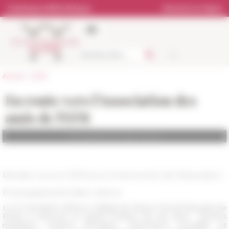
Panneau de gestion des cookies
Catalogue bibliothèque
Librairie en ligne
Accueil
>
L'EFR
En route vers l'Association des
amis de l'EFR
Photographie © Didier Lefevre
Rendez-vous en 2019 pour le lancement de l'Association
Photographie © Didier Lefevre
Le 21 novembre 2018 au Collège de France, l'École française de
Rome a retrouvé un grand nombre de ses amis : anciens
membres, anciens boursiers, chercheurs accueillis et