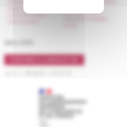
Hébergement
Carnet « À l’École de toute
l’Italie »
Égalité professionnelle
Carnet Farnèse150
Charte informatique
Information newsletter
Marchés publics
FarNet
Suivre l’EFR
S'INSCRIRE À LA NEWSLETTER