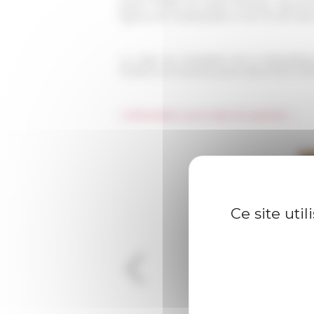
piano nobile
du palais Farnèse, appréci
agents de l'ambassade et de l'École dans
La visite du Président de la Républiqu
d’estime et d’amitié particulièrement mé
L'information sur le site du Quirinal →
Ce site uti