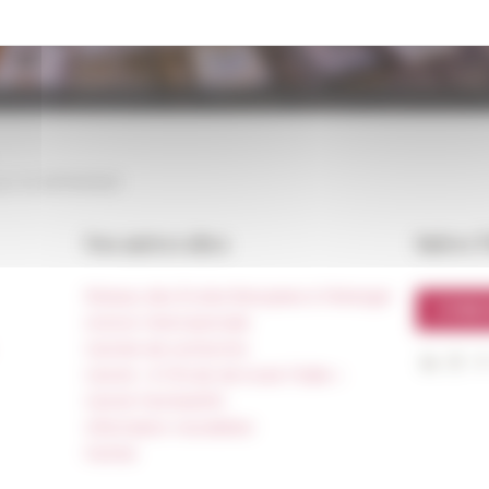
©Quirinal
our le
30/10/2025
Nos autres sites
Suivre 
Réseau des Écoles françaises à l’étranger
S'INS
Unione Internazionale
Carnets de recherche
Carnet « À l’École de toute l’Italie »
Carnet Farnèse150
Information newsletter
FarNet