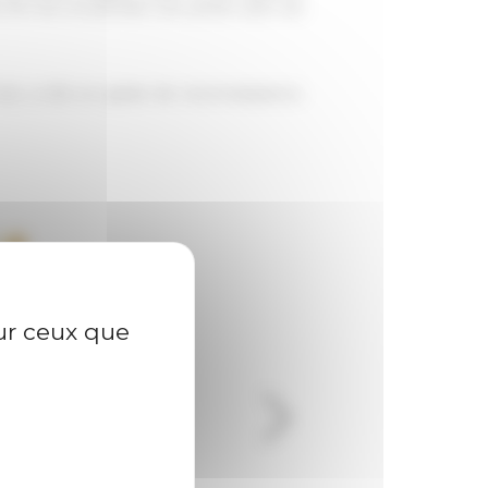
es 150 ans et prendre une photo avec les
 ans, a été un geste de reconnaissance,
sur ceux que