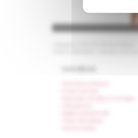
Catégories
L'EFR EFR 150 ans Histoire
Publié le 02/10/2025 -
Dernière mise à j
Accès directs
Informations pratiques
Presse et kit logo
Réservation de salles et tournages
Hébergement
Égalité professionnelle
Charte informatique
Marchés publics