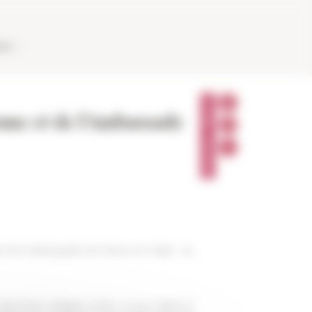
AUX
P
A
ome et de l'Ambassade
R
T
A
G
E
R
té de l'ambassade de France en Italie, au
 Rome, Brigitte Marin, il a pu visiter le