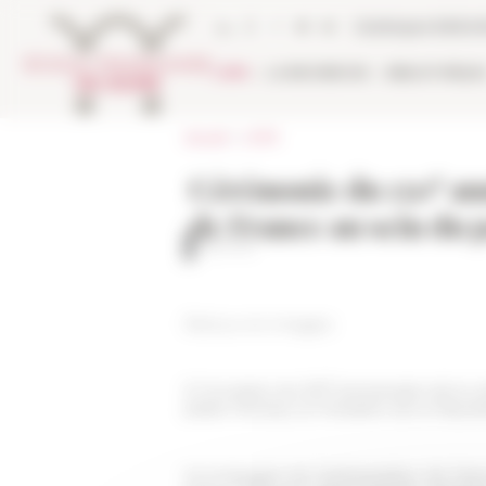
Panneau de gestion des cookies
Catalogue biblio
L'EFR
LA RECHERCHE
BIBLIOTHÈQU
Accueil
>
L'EFR
e
Cérémonie du 150
ann
de France au sein du 
©Quirinal
Retour en images
e
À l'occasion du 150
anniversaire de la c
palais Farnèse, le Président de la Républi
Accompagné de l'ambassadeur de France en