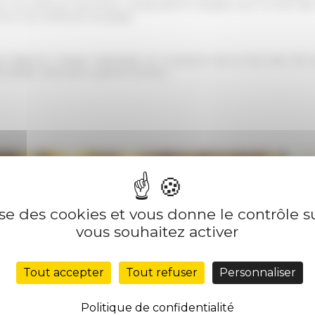
er les premiers panneaux d'expositions installés pour la Nuit d
 la cour intérieure du palais.
e italienne, Sergio Mattarella, en ouverture de la Nuit des 150
morable, ainsi qu’un grand honneur.
lise des cookies et vous donne le contrôle 
vous souhaitez activer
Tout accepter
Tout refuser
Personnaliser
Politique de confidentialité