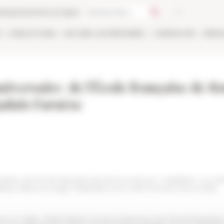
thèque
Librairie en ligne
E
PUBLICATIONS
EN LIGNE
LES PERSONNES
CANDIDATER
RÉSE
iversaire de l'École française de R
palais Farnèse
réation de l'École française de Rome et de son installation, au cô
que italienne Sergio Mattarella nous a fait l'honneur de sa visite.
 Italie, Martin Briens, et de la directrice de l'École française de