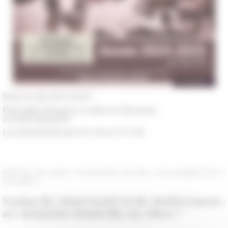
Séance de séminaire
Périodes
Époque moderne, Époque
contemporaine
Le 10/04/2025 de 15 h 00 à 17 h 00
Séance du cycle « Gouverner les îles » du programme «
Gouviles »
Testing the island model in the Mediterranean :
are mountains islands like any others ?