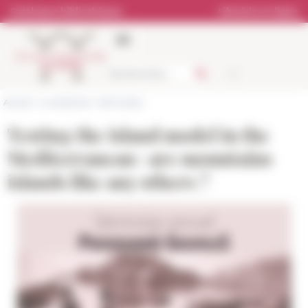
Panneau de gestion des cookies
Catalogue bibliothèque
Librairie en ligne
Accueil
>
La recherche
>
Séminaires
Testing the island model in the
Mediterranean : are mountains
islands like any others ?