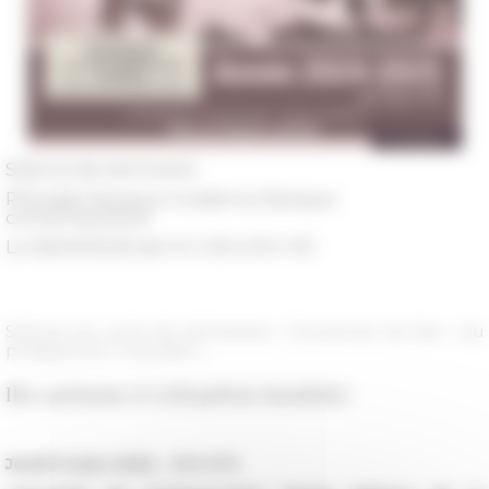
Séance de séminaire
Périodes
Époque moderne, Époque
contemporaine
Le 06/03/2025 de 14 h 00 à 16 h 00
Séance du cycle de séminaires « Gouverner les îles » du
programme « Gouviles »
Iles-prisons et relégation insulaire
Jeudi 6 mars 2025, , 15 h-17 h