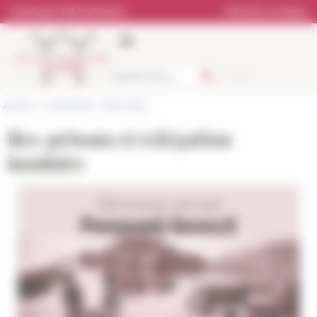
Panneau de gestion des cookies
Catalogue bibliothèque
Librairie en ligne
Accueil
>
La recherche
>
Séminaires
Iles-prisons et relégation
insulaire