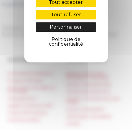
Tout accepter
Programme Gouviles
Tout refuser
Personnaliser
Catégories
La recherche Séminaires
Publié le 27/09/2024 -
Dernière mise à jour le
20/02/2025
Politique de
confidentialité
Accès directs
Nos autres sites
Informations pratiques
Réseau des Écoles
françaises à l’étranger
Presse et kit logo
Unione Internazionale
Réservation de salles et
tournages
Carnets de recherche
Hébergement
Carnet « À l’École de toute
l’Italie »
Égalité professionnelle
Carnet Farnèse150
Charte informatique
Information newsletter
Marchés publics
FarNet