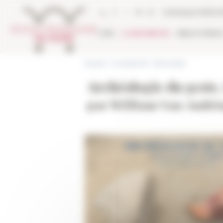
Panneau de gestion des cookies
Catalogue biblio
L'EFR
LA RECHERCHE
BIBLIOTHÈQU
Accueil
>
La recherche
>
Séminaires
Archéologie du geste.
par William Van Andri