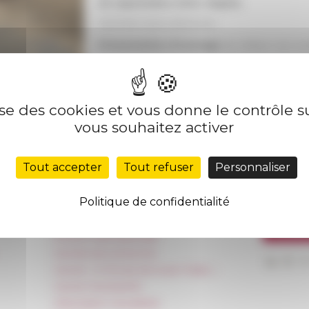
20 septembre 2022
, Naples
CENTRE JEAN BÉRARD
Présentation d'ouvrage
de
William Van An
Plus d’informations sur le site du
Centre Jean
lise des cookies et vous donne le contrôle 
vous souhaitez activer
our le
05/09/2022
Tout accepter
Tout refuser
Personnaliser
Nos autres sites
Suivre 
Politique de confidentialité
Réseau des Écoles françaises à l’étranger
S'INS
Unione Internazionale
Carnets de recherche
Carnet « À l’École de toute l’Italie »
Carnet Farnèse150
Information newsletter