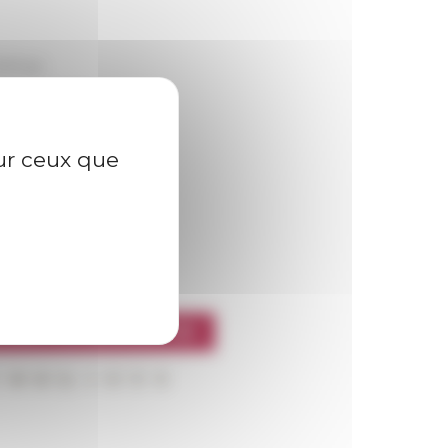
dringa
 Bérard (CJB)
sur ceux que
l’EFR
CRIRE À LA NEWSLETTER