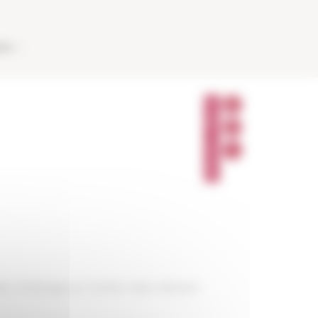
AUX
P
A
R
T
A
G
E
R
Van Andringa au Centre Jean Bérard