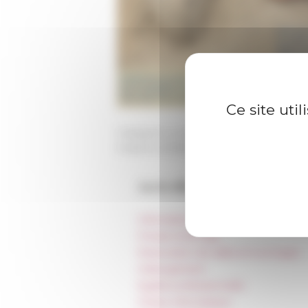
Ce site uti
Catégorie
La recherche
Publié le 31/08/2022 -
Dernière mise à j
Accès directs
Informations pratiques
Presse et kit logo
Réservation de salles et tournages
Hébergement
Égalité professionnelle
Charte informatique