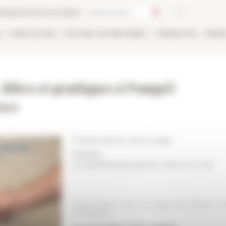
thèque
Librairie en ligne
E
PUBLICATIONS
EN LIGNE
LES PERSONNES
CANDIDATER
RÉSE
 Rites et pratiques à Pompéi
nga
Présentation d’ouvrage
Naples
Le 20/09/2022 de 16 h 00 à 17 h 30
Présentation de l'ouvrage de William 
de Naples